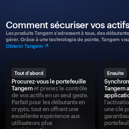
Comment sécuriser vos actifs
Les produits Tangem s'adressent à tous, des débutants a
gérer. Grâce à une technologie de pointe, Tangem vou
Obtenir Tangem
Tout d'abord
Ensuite
Procurez-vous le portefeuille
Synchroni
Tangem
et prenez le contrôle
Tangem a
de vos actifs en un seul geste.
applicati
Parfait pour les débutants en
l’activat
crypto, tout en offrant une
une clé p
excellente expérience aux
garantiss
utilisateurs plus
portefeuil