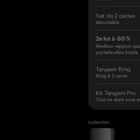
Set de 2 cartes
Abordable
2e lot à -50 %
Meilleur rapport qu
portefeuilles froids
Tangem Ring
Ring & 2 cards
Kit Tangem Pro
Tout ce dont vous a
Collection