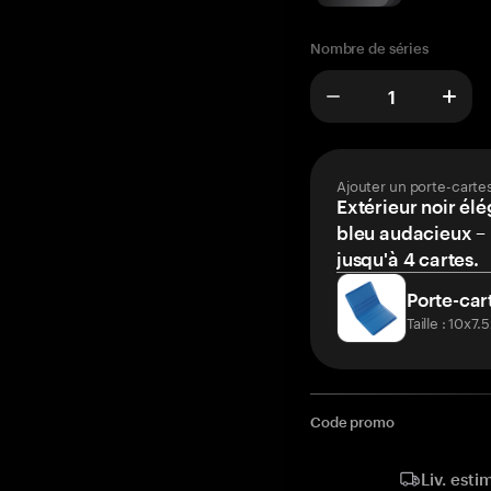
Nombre de séries
Ajouter un porte-carte
Extérieur noir élé
bleu audacieux – 
jusqu'à 4 cartes.
Porte-car
Taille : 10x7
Code promo
Liv. esti