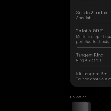
Set de 2 cartes
Abordable
2e lot à -50 %
Meilleur rapport qu
portefeuilles froids
Tangem Ring
Ring & 2 cards
Kit Tangem Pro
Tout ce dont vous a
Collection