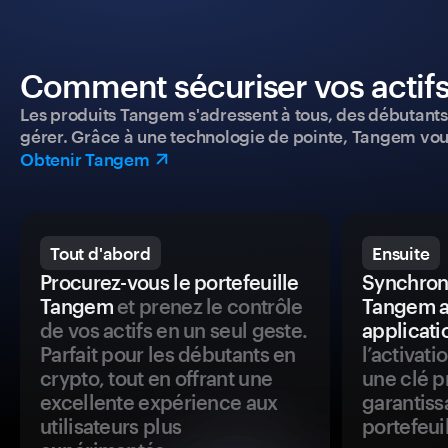
Comment sécuriser vos actifs
Les produits Tangem s'adressent à tous, des débutants a
gérer. Grâce à une technologie de pointe, Tangem vou
Obtenir Tangem
Tout d'abord
Ensuite
Procurez-vous le portefeuille
Synchroni
Tangem
et prenez le contrôle
Tangem a
de vos actifs en un seul geste.
applicati
Parfait pour les débutants en
l’activat
crypto, tout en offrant une
une clé p
excellente expérience aux
garantiss
utilisateurs plus
portefeuil