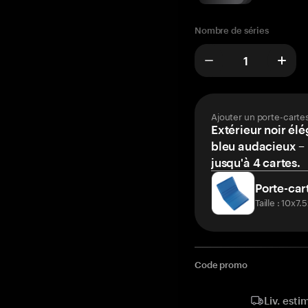
Nombre de séries
Ajouter un porte-carte
Extérieur noir élé
bleu audacieux – 
jusqu'à 4 cartes.
Porte-car
Taille : 10x7
Code promo
Liv. esti