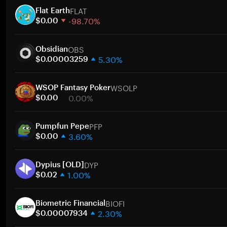
FLAT
Flat Earth
-98.70%
$0.00
1 semaine
OBS
30 jours
Obsidian
5.30%
Capitalisation boursière
$0.00003259
1 semaine
A
WSOLP
30 jours
WSOP Fantasy Poker
0.00%
Capitalisation boursière
$0.00
1 semaine
A
PFP
30 jours
Pumpfun Pepe
3.60%
Capitalisation boursière
$0.00
1 semaine
A
DYP
30 jours
Dypius [OLD]
1.00%
Capitalisation boursière
$0.02
1 semaine
A
BIOFI
30 jours
Biometric Financial
2.30%
Capitalisation boursière
$0.00007934