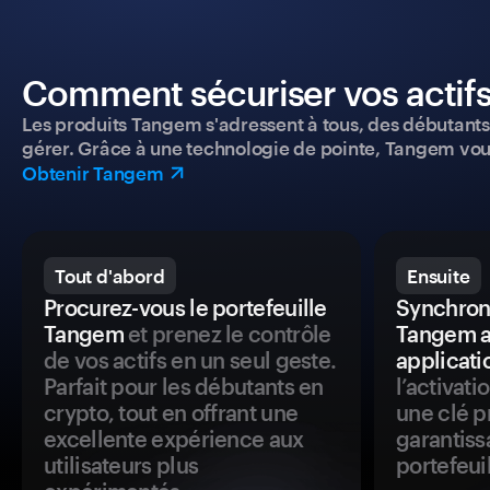
Comment sécuriser vos actifs
Les produits Tangem s'adressent à tous, des débutants a
gérer. Grâce à une technologie de pointe, Tangem vou
Obtenir Tangem
Tout d'abord
Ensuite
Procurez-vous le portefeuille
Synchroni
Tangem
et prenez le contrôle
Tangem a
de vos actifs en un seul geste.
applicati
Parfait pour les débutants en
l’activat
crypto, tout en offrant une
une clé p
excellente expérience aux
garantiss
utilisateurs plus
portefeuil