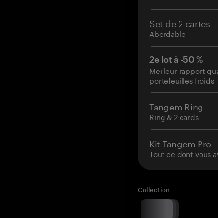
Set de 2 cartes
Abordable
2e lot à -50 %
Meilleur rapport qu
portefeuilles froids
Tangem Ring
Ring & 2 cards
Kit Tangem Pro
Tout ce dont vous a
Collection