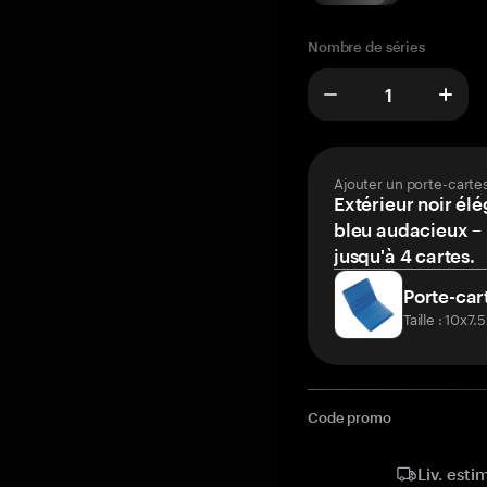
Nombre de séries
Ajouter un porte-carte
Extérieur noir élé
bleu audacieux – 
jusqu'à 4 cartes.
Porte-car
Taille : 10x7
Code promo
Liv. esti