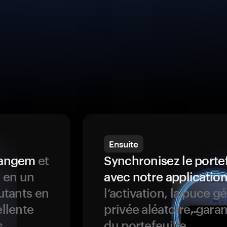
Ensuite
 Tangem
et
Synchronisez le porte
s en un
avec notre application
butants en
l’activation, la puce g
ellente
privée aléatoire, garan
s
du portefeuille.