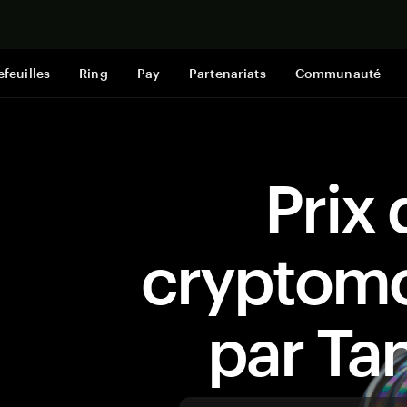
Acheter mai
efeuilles
Ring
Pay
Partenariats
Communauté
Prix 
cryptom
par T