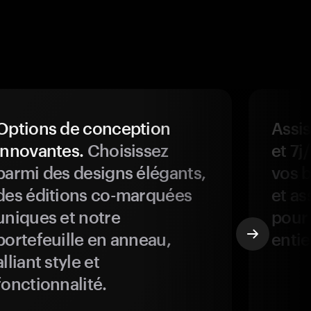
Options de conception
Assis
innovantes.
Choisissez
et 7j
parmi des designs élégants,
vos b
des éditions co-marquées
et as
uniques et notre
pour 
portefeuille en anneau,
entie
alliant style et
fonctionnalité.