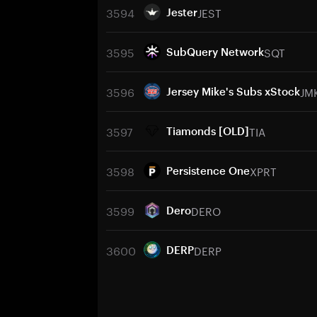
3594
JEST
Jester
3595
SQT
SubQuery Network
3596
JM
Jersey Mike's Subs xStock
3597
TIA
Tiamonds [OLD]
3598
XPRT
Persistence One
3599
DERO
Dero
3600
DERP
DERP