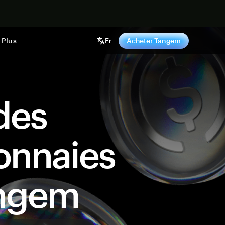
ntenant
Plus
Fr
Acheter Tangem
des
onnaies
angem