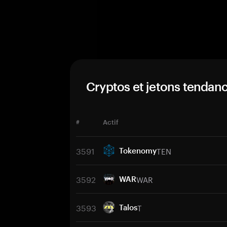
Cryptos et jetons tendan
#
Actif
3591
TEN
Tokenomy
3592
WAR
WAR
3593
T
Talos