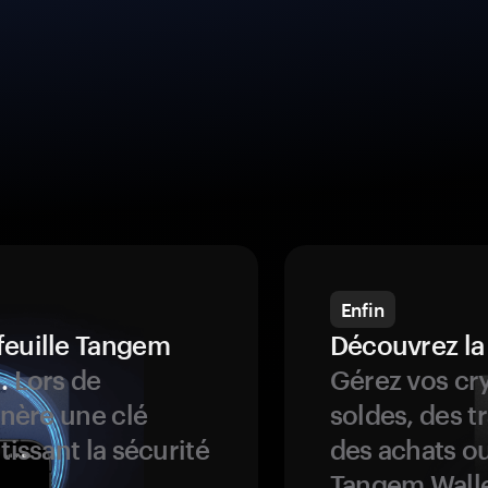
Enfin
feuille Tangem
Découvrez la
.
Lors de
Gérez vos cry
énère une clé
soldes, des t
tissant la sécurité
des achats ou
Tangem Walle