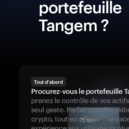
portefeuille
Tangem ?
Tout d'abord
Procurez-vous le portefeuille
prenez le contrôle de vos actif
seul geste. Parfait pour les dé
crypto, tout en offrant une exc
expérience aux utilisateurs plu