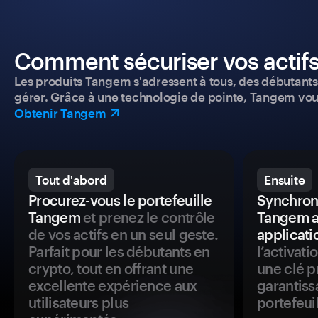
Comment sécuriser vos actifs
Les produits Tangem s'adressent à tous, des débutants a
gérer. Grâce à une technologie de pointe, Tangem vou
Obtenir Tangem
Tout d'abord
Ensuite
Procurez-vous le portefeuille
Synchroni
Tangem
et prenez le contrôle
Tangem a
de vos actifs en un seul geste.
applicati
Parfait pour les débutants en
l’activat
crypto, tout en offrant une
une clé p
excellente expérience aux
garantiss
utilisateurs plus
portefeuil