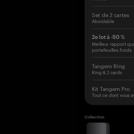
Set de 2 cartes
Abordable
2e lot à -50 %
Meilleur rapport qu
portefeuilles froids
Tangem Ring
Ring & 2 cards
Kit Tangem Pro
Tout ce dont vous a
Collection