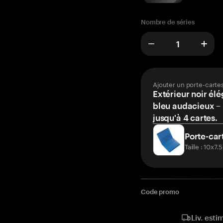
Nombre de séries
Ajouter un porte-carte
Extérieur noir élé
bleu audacieux – 
jusqu'à 4 cartes.
Porte-car
Taille : 10x7
Code promo
Liv. esti