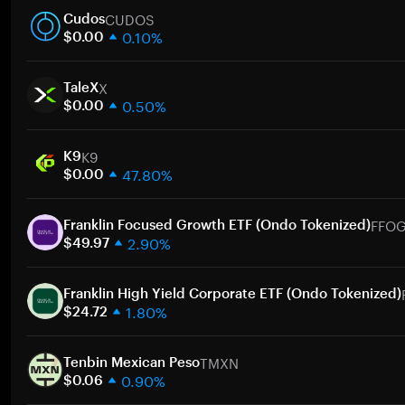
CUDOS
Cudos
0.10%
$0.00
1 semaine
X
30 jours
TaleX
0.50%
Capitalisation boursière
$0.00
1 semaine
A
K9
30 jours
K9
47.80%
Capitalisation boursière
$0.00
1 semaine
A
FFO
30 jours
Franklin Focused Growth ETF (Ondo Tokenized)
2.90%
Capitalisation boursière
$49.97
1 semaine
A
30 jours
Franklin High Yield Corporate ETF (Ondo Tokenized)
1.80%
Capitalisation boursière
$24.72
1 semaine
A
TMXN
30 jours
Tenbin Mexican Peso
0.90%
Capitalisation boursière
$0.06