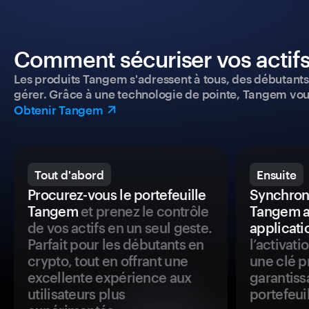
Comment sécuriser vos actifs
Les produits Tangem s'adressent à tous, des débutants a
gérer. Grâce à une technologie de pointe, Tangem vou
Obtenir Tangem
Tout d'abord
Ensuite
Procurez-vous le portefeuille
Synchroni
Tangem
et prenez le contrôle
Tangem a
de vos actifs en un seul geste.
applicati
Parfait pour les débutants en
l’activat
crypto, tout en offrant une
une clé p
excellente expérience aux
garantiss
utilisateurs plus
portefeuil