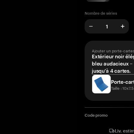
Nombre de séries
Ajouter un porte-carte
Extérieur noir élé
bleu audacieux – 
jusqu'à 4 cartes.
Porte-car
Taille : 10x7
Code promo
Liv. esti