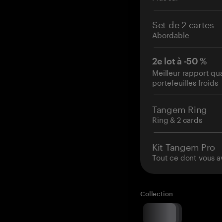
Set de 2 cartes
Abordable
2e lot à -50 %
Meilleur rapport qu
portefeuilles froids
Tangem Ring
Ring & 2 cards
Kit Tangem Pro
Tout ce dont vous a
Collection