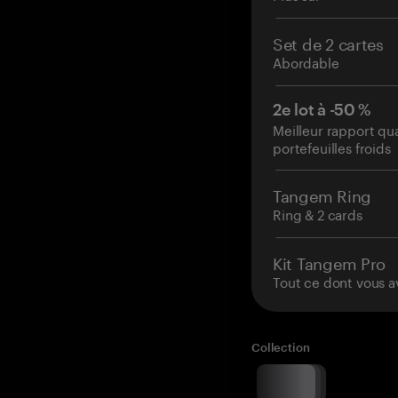
Set de 2 cartes
Abordable
2e lot à -50 %
Meilleur rapport qu
portefeuilles froids
Tangem Ring
Ring & 2 cards
Kit Tangem Pro
Tout ce dont vous a
Collection