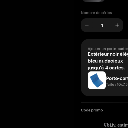
Nombre de séries
Ajouter un porte-carte
Extérieur noir élé
bleu audacieux – 
jusqu'à 4 cartes.
Porte-car
Taille : 10x7
Code promo
Liv. esti