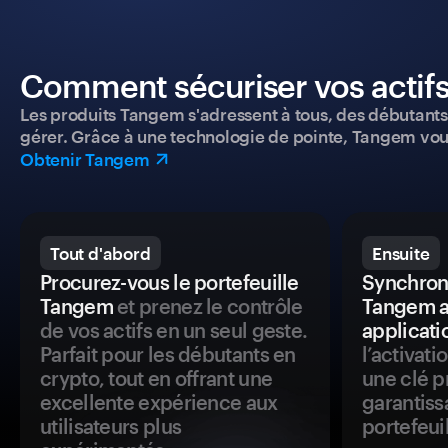
Comment sécuriser vos actifs
Les produits Tangem s'adressent à tous, des débutants a
gérer. Grâce à une technologie de pointe, Tangem vou
Obtenir Tangem
Tout d'abord
Ensuite
Procurez-vous le portefeuille
Synchroni
Tangem
et prenez le contrôle
Tangem a
de vos actifs en un seul geste.
applicati
Parfait pour les débutants en
l’activat
crypto, tout en offrant une
une clé p
excellente expérience aux
garantiss
utilisateurs plus
portefeuil