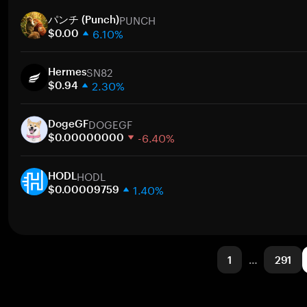
1 semaine
A
PUNCH
30 jours
パンチ (Punch)
6.10%
Capitalisation boursière
$0.00
1 semaine
A
SN82
30 jours
Hermes
2.30%
Capitalisation boursière
$0.94
1 semaine
A
DOGEGF
30 jours
DogeGF
-6.40%
Capitalisation boursière
$0.00000000
1 semaine
A
HODL
30 jours
HODL
1.40%
Capitalisation boursière
$0.00009759
1 semaine
A
30 jours
Capitalisation boursière
1
…
291
A