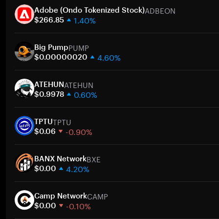
ADBEON
Adobe (Ondo Tokenized Stock)
1.40%
$266.85
1 semaine
PUMP
30 jours
Big Pump
4.60%
Capitalisation boursière
$0.00000020
1 semaine
A
ATEHUN
30 jours
ATEHUN
0.60%
Capitalisation boursière
$0.9978
1 semaine
A
TPTU
30 jours
TPTU
-0.90%
Capitalisation boursière
$0.06
1 semaine
A
BXE
30 jours
BANX Network
4.20%
Capitalisation boursière
$0.00
1 semaine
A
CAMP
30 jours
Camp Network
-0.10%
Capitalisation boursière
$0.00