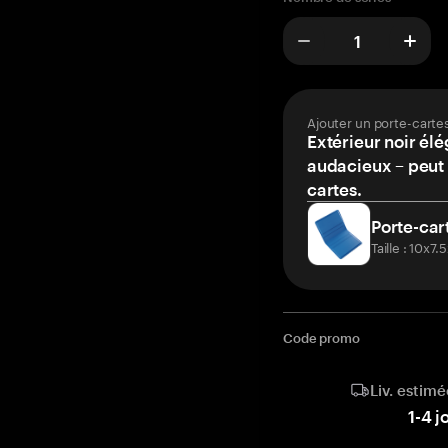
Ajouter un porte-carte
Extérieur noir élé
audacieux – peut 
cartes.
Porte-car
Taille : 10x7
Code promo
Liv. estimé
1
-
4
j