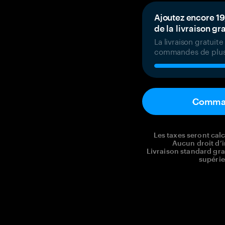
Ajoutez encore 19
de la livraison gr
La livraison gratuit
commandes de plus
Comma
Les taxes seront ca
Aucun droit d’i
Livraison standard gr
supérie
Reg. No CHE-390.112.525