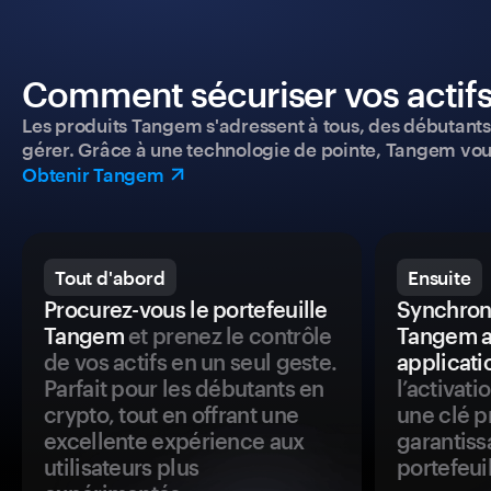
Comment sécuriser vos actifs
Les produits Tangem s'adressent à tous, des débutants a
gérer. Grâce à une technologie de pointe, Tangem vou
Obtenir Tangem
Tout d'abord
Ensuite
Procurez-vous le portefeuille
Synchroni
Tangem
et prenez le contrôle
Tangem a
de vos actifs en un seul geste.
applicati
Parfait pour les débutants en
l’activat
crypto, tout en offrant une
une clé p
excellente expérience aux
garantiss
utilisateurs plus
portefeuil