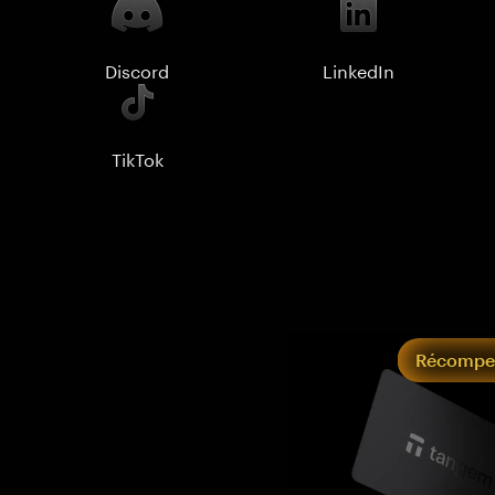
Discord
LinkedIn
TikTok
Récompen