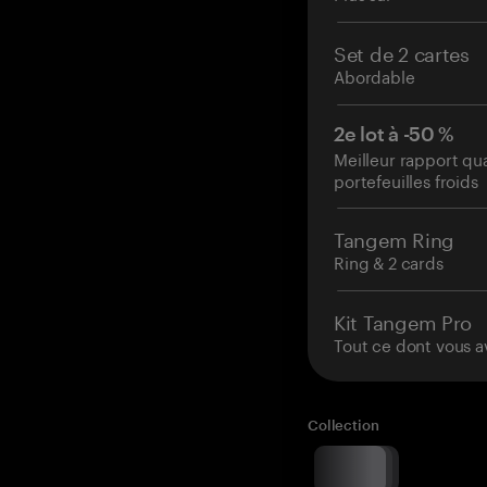
Set de 2 cartes
Abordable
2e lot à -50 %
Meilleur rapport qu
portefeuilles froids
Tangem Ring
Ring & 2 cards
Kit Tangem Pro
Tout ce dont vous a
Collection