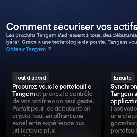
Comment sécuriser vos actifs
Les produits Tangem s'adressent à tous, des débutants a
gérer. Grâce à une technologie de pointe, Tangem vou
Obtenir Tangem
Tout d'abord
Ensuite
Procurez-vous le portefeuille
Synchroni
Tangem
et prenez le contrôle
Tangem a
de vos actifs en un seul geste.
applicati
Parfait pour les débutants en
l’activat
crypto, tout en offrant une
une clé p
excellente expérience aux
garantiss
utilisateurs plus
portefeuil