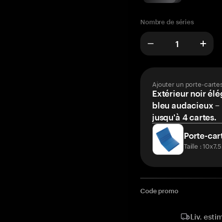
Nombre de séries
Ajouter un porte-carte
Extérieur noir élé
bleu audacieux – 
jusqu'à 4 cartes.
Porte-car
Taille : 10x7
Code promo
Liv. esti