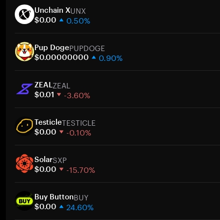
UNX
Unchain X
0.50%
$0.00
1 semaine
PUPDOGE
30 jours
Pup Doge
0.90%
Capitalisation boursière
$0.00000000
1 semaine
A
ZEAL
30 jours
ZEAL
-3.60%
Capitalisation boursière
$0.01
1 semaine
A
TESTICLE
30 jours
Testicle
-0.10%
Capitalisation boursière
$0.00
1 semaine
A
SXP
30 jours
Solar
-15.70%
Capitalisation boursière
$0.00
1 semaine
A
BUY
30 jours
Buy Button
24.60%
Capitalisation boursière
$0.00