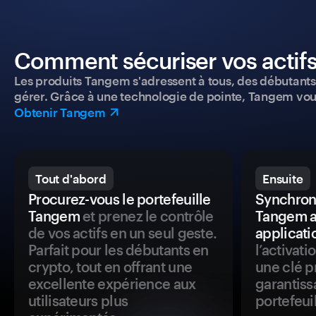
Comment sécuriser vos actifs
Les produits Tangem s'adressent à tous, des débutants a
gérer. Grâce à une technologie de pointe, Tangem vou
Obtenir Tangem
Tout d'abord
Ensuite
Procurez-vous le portefeuille
Synchroni
Tangem
et prenez le contrôle
Tangem a
de vos actifs en un seul geste.
applicati
Parfait pour les débutants en
l’activat
crypto, tout en offrant une
une clé p
excellente expérience aux
garantiss
utilisateurs plus
portefeuil