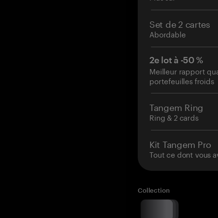
Set de 2 cartes
Abordable
2e lot à -50 %
Meilleur rapport qu
portefeuilles froids
Tangem Ring
Ring & 2 cards
Kit Tangem Pro
Tout ce dont vous a
Collection