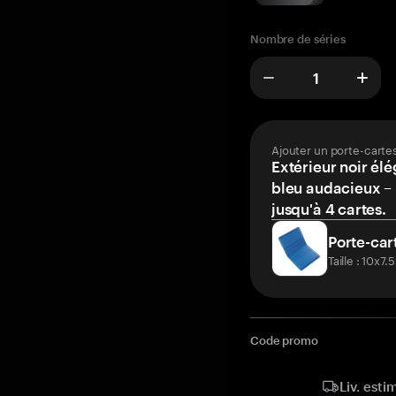
Nombre de séries
Ajouter un porte-carte
Extérieur noir élé
bleu audacieux – 
jusqu'à 4 cartes.
Porte-car
Taille : 10x7
Code promo
Liv. esti