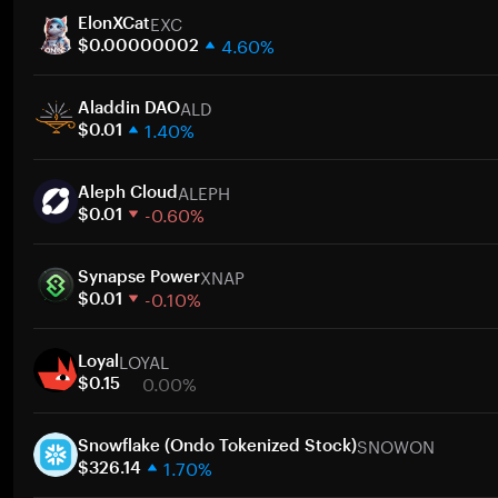
EXC
ElonXCat
4.60%
$0.00000002
1 semaine
ALD
30 jours
Aladdin DAO
1.40%
Capitalisation boursière
$0.01
1 semaine
A
ALEPH
30 jours
Aleph Cloud
-0.60%
Capitalisation boursière
$0.01
1 semaine
A
XNAP
30 jours
Synapse Power
-0.10%
Capitalisation boursière
$0.01
1 semaine
A
LOYAL
30 jours
Loyal
0.00%
Capitalisation boursière
$0.15
1 semaine
A
SNOWON
30 jours
Snowflake (Ondo Tokenized Stock)
1.70%
Capitalisation boursière
$326.14