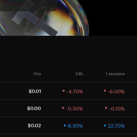
Prix
24h
1 semaine
-4.70%
-6.00%
$0.01
-0.30%
-0.10%
$0.00
6.30%
22.70%
$0.02