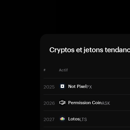
Cryptos et jetons tendan
#
Actif
2025
PX
Not Pixel
2026
ASK
Permission Coin
2027
LTS
Lotos