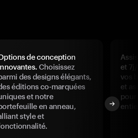
Options de conception
Assis
innovantes.
Choisissez
et 7j
parmi des designs élégants,
vos b
des éditions co-marquées
et as
uniques et notre
pour 
portefeuille en anneau,
entie
alliant style et
fonctionnalité.