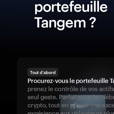
portefeuille
Tangem ?
Tout d'abord
Procurez-vous le portefeuille
prenez le contrôle de vos actif
seul geste. Parfait pour les dé
crypto, tout en offrant une exc
expérience aux utilisateurs plu