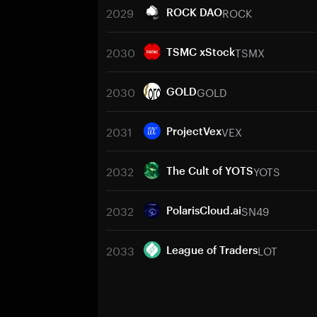
2029
ROCK
ROCK DAO
2030
TSMX
TSMC xStock
2030
GOLD
GOLD
2031
VEX
ProjectVex
2032
YOTS
The Cult of YOTS
2032
SN49
PolarisCloud.ai
2033
LOT
League of Traders