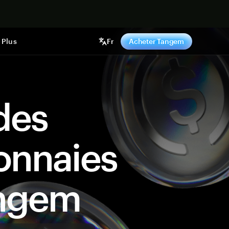
ntenant
Plus
Fr
Acheter Tangem
des
onnaies
angem