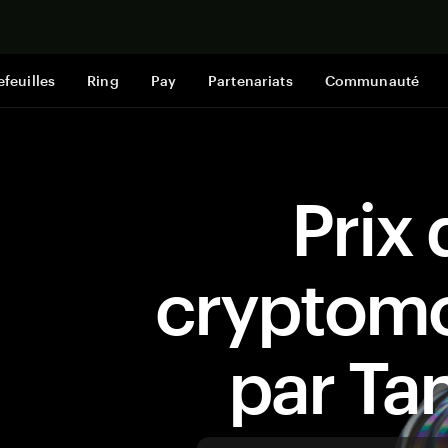
Acheter mai
efeuilles
Ring
Pay
Partenariats
Communauté
Prix 
cryptom
par T