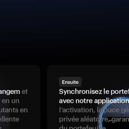
Ensuite
 Tangem
et
Synchronisez le porte
s en un
avec notre application
butants en
l’activation, la puce g
ellente
privée aléatoire, garan
s
du portefeuille.