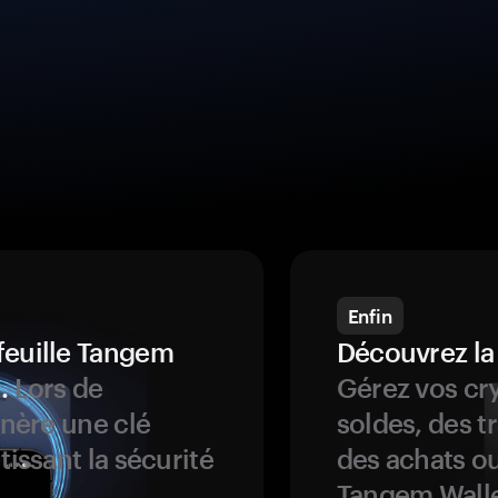
Enfin
feuille Tangem
Découvrez la
.
Lors de
Gérez vos cry
énère une clé
soldes, des t
tissant la sécurité
des achats ou
Tangem Walle