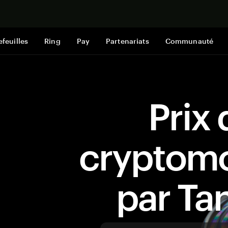
Acheter mai
efeuilles
Ring
Pay
Partenariats
Communauté
Prix 
cryptom
par T