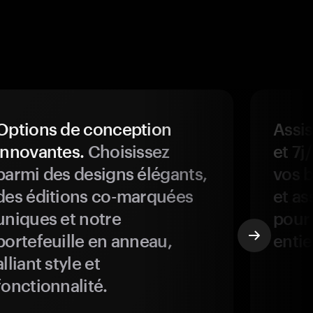
Options de conception
Assis
innovantes.
Choisissez
et 7j
parmi des designs élégants,
vos b
des éditions co-marquées
et as
uniques et notre
pour 
portefeuille en anneau,
entie
alliant style et
fonctionnalité.