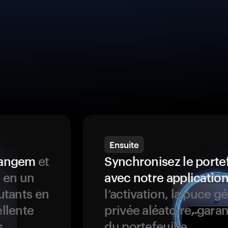
Ensuite
 Tangem
et
Synchronisez le porte
s en un
avec notre application
butants en
l’activation, la puce g
ellente
privée aléatoire, garan
s
du portefeuille.