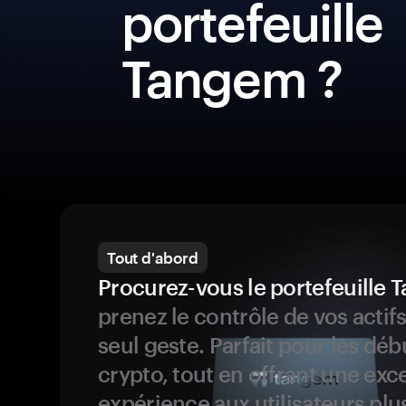
portefeuille
Tangem ?
Tout d'abord
Procurez-vous le portefeuille
prenez le contrôle de vos actif
seul geste. Parfait pour les dé
crypto, tout en offrant une exc
expérience aux utilisateurs plu