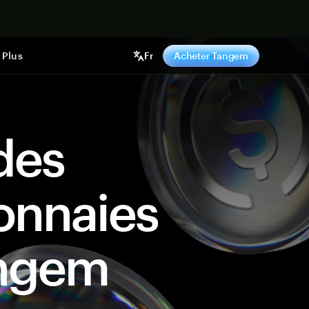
ntenant
Plus
Fr
Acheter Tangem
des
onnaies
angem