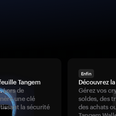
Enfin
feuille Tangem
Découvrez la
.
Lors de
Gérez vos cry
énère une clé
soldes, des t
tissant la sécurité
des achats ou
Tangem Walle