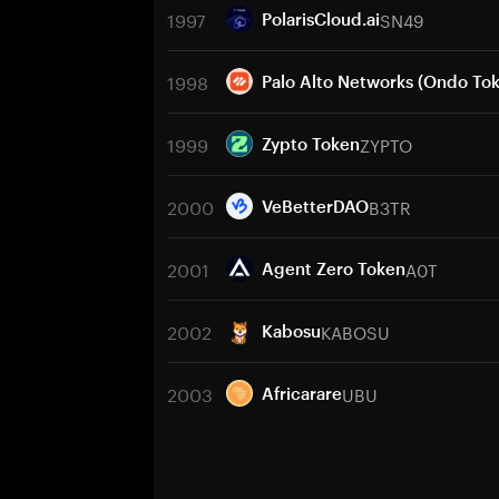
1997
SN49
PolarisCloud.ai
1998
Palo Alto Networks (Ondo To
1999
ZYPTO
Zypto Token
2000
B3TR
VeBetterDAO
2001
A0T
Agent Zero Token
2002
KABOSU
Kabosu
2003
UBU
Africarare