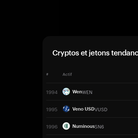
Cryptos et jetons tendan
#
Actif
1994
WEN
Wen
1995
VUSD
Veno USD
1996
SN6
Numinous