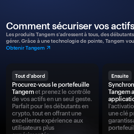
Comment sécuriser vos actifs
Les produits Tangem s'adressent à tous, des débutants a
gérer. Grâce à une technologie de pointe, Tangem vou
Obtenir Tangem
Tout d'abord
Ensuite
Procurez-vous le portefeuille
Synchroni
Tangem
et prenez le contrôle
Tangem a
de vos actifs en un seul geste.
applicati
Parfait pour les débutants en
l’activat
crypto, tout en offrant une
une clé p
excellente expérience aux
garantiss
utilisateurs plus
portefeuil