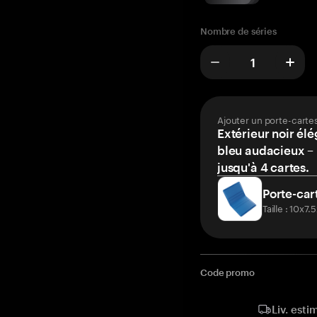
Nombre de séries
Ajouter un porte-carte
Extérieur noir élé
bleu audacieux – 
jusqu'à 4 cartes.
Porte-car
Taille : 10x7
Code promo
Liv. esti