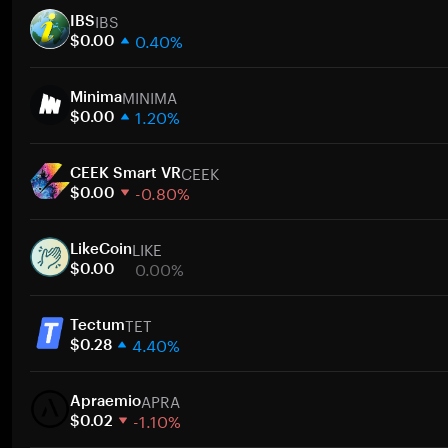
IBS
IBS
0.40%
$0.00
1 semaine
MINIMA
30 jours
Minima
1.20%
Capitalisation boursière
$0.00
1 semaine
A
CEEK
30 jours
CEEK Smart VR
-0.80%
Capitalisation boursière
$0.00
1 semaine
A
LIKE
30 jours
LikeCoin
0.00%
Capitalisation boursière
$0.00
1 semaine
A
TET
30 jours
Tectum
4.40%
Capitalisation boursière
$0.28
1 semaine
A
APRA
30 jours
Apraemio
-1.10%
Capitalisation boursière
$0.02