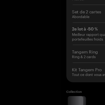
Set de 2 cartes
Abordable
2e lot à -50 %
Meilleur rapport qu
portefeuilles froids
Tangem Ring
Ring & 2 cards
Kit Tangem Pro
Tout ce dont vous a
Collection