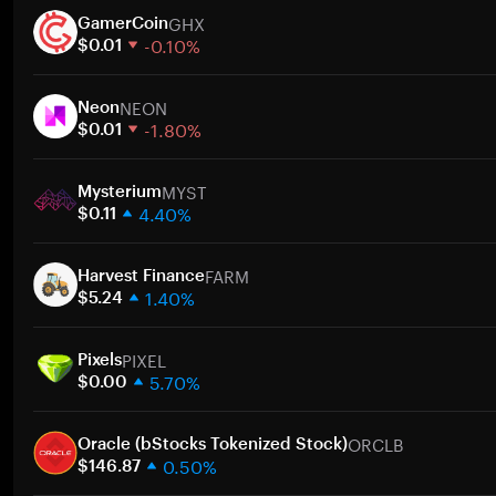
GHX
GamerCoin
-0.10%
$0.01
1 semaine
NEON
30 jours
Neon
-1.80%
Capitalisation boursière
$0.01
1 semaine
A
MYST
30 jours
Mysterium
4.40%
Capitalisation boursière
$0.11
1 semaine
A
FARM
30 jours
Harvest Finance
1.40%
Capitalisation boursière
$5.24
1 semaine
A
PIXEL
30 jours
Pixels
5.70%
Capitalisation boursière
$0.00
1 semaine
A
ORCLB
30 jours
Oracle (bStocks Tokenized Stock)
0.50%
Capitalisation boursière
$146.87