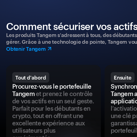
Comment sécuriser vos actifs
Les produits Tangem s'adressent à tous, des débutants a
gérer. Grâce à une technologie de pointe, Tangem vou
Obtenir Tangem
Tout d'abord
Ensuite
Procurez-vous le portefeuille
Synchroni
Tangem
et prenez le contrôle
Tangem a
de vos actifs en un seul geste.
applicati
Parfait pour les débutants en
l’activat
crypto, tout en offrant une
une clé p
excellente expérience aux
garantiss
utilisateurs plus
portefeuil