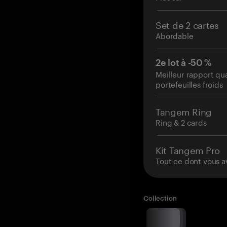
Set de 2 cartes
Abordable
2e lot à -50 %
Meilleur rapport qu
portefeuilles froids
Tangem Ring
Ring & 2 cards
Kit Tangem Pro
Tout ce dont vous a
Collection