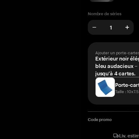
Nombre de séries
Ajouter un porte-carte
Extérieur noir élé
bleu audacieux – 
jusqu'à 4 cartes.
Porte-car
Taille : 10x7
Code promo
Liv. esti