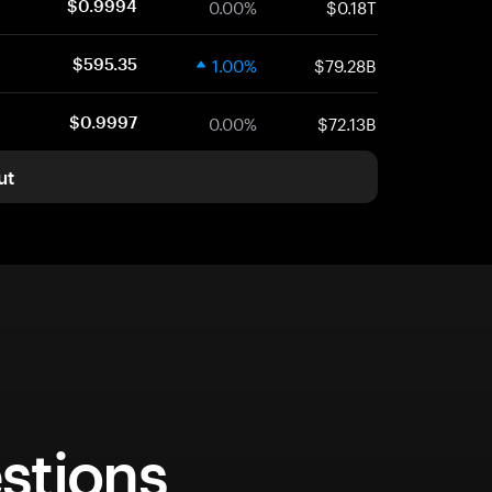
0.00%
$0.18T
$0.9994
1.00%
$79.28B
$595.35
0.00%
$72.13B
$0.9997
ut
stions