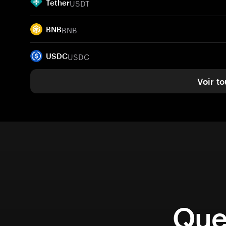
USDT
Tether
BNB
BNB
USDC
USDC
Voir to
Que