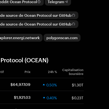
ddit Ocean Protocol
Telegram
de source de Ocean Protocol sur GitHub
de source de Ocean Protocol sur GitHub
xplorer.energi.network
polygonscan.com
 Protocol (OCEAN)
Capitalisation
tif
Prix
24h %
boursière
0.50%
$1.30T
$64,977.09
0.40%
$0.23T
$1,921.03