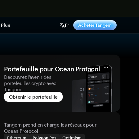
ntenant
Plus
Fr
Acheter Tangem
Portefeuille pour Ocean Protocol
Découvrez l'avenir des
portefeuilles crypto avec
Tangem
Obtenir le portefeuille
Tangem prend en charge les réseaux pour
Ocean Protocol
Ethereum
Polygon Pos
Optimism