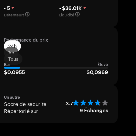
- 5
- $36.01K
Détenteurs
Liquidité
Performance du prix
24h
1m
Tous
Bas
Élevé
$0,0955
$0,0969
Un autre
Score de sécurité
3.7
Répertorié sur
9
Échanges