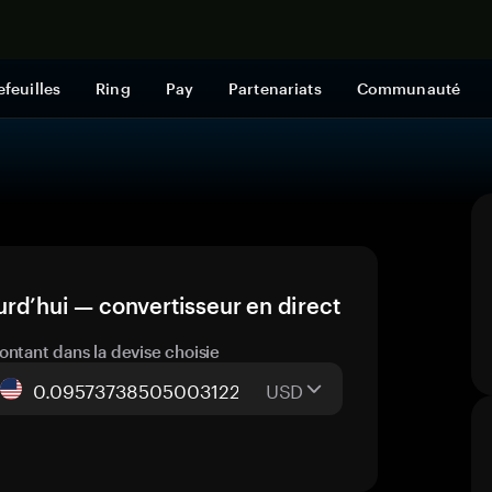
Acheter mai
efeuilles
Ring
Pay
Partenariats
Communauté
rd’hui — convertisseur en direct
ontant dans la devise choisie
USD