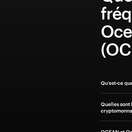
fréq
Oce
(OC
Qu’est-ce qu
Quelles sont 
cryptomonnai
OCEAN et Oce