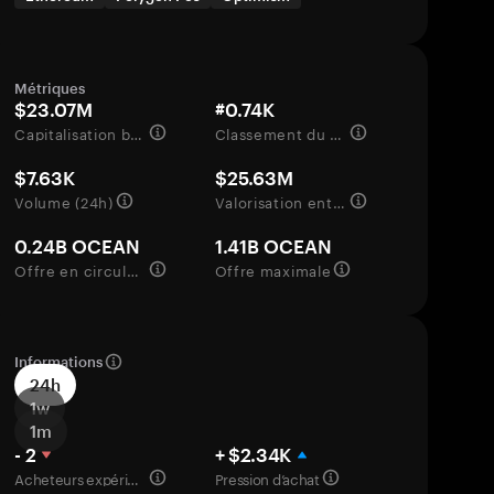
Métriques
$23.07M
#0.74K
Capitalisation boursière
Classement du marché
$7.63K
$25.63M
Volume (24h)
Valorisation entièrement diluée
0.24B OCEAN
1.41B OCEAN
Offre en circulation
Offre maximale
Informations
24h
1w
1m
- 2
+ $2.34K
Acheteurs expérimentés
Pression d’achat