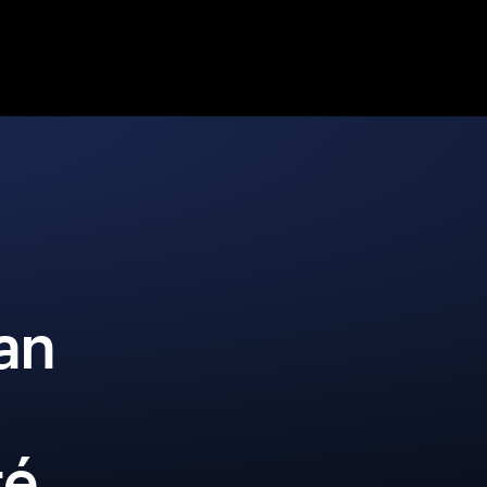
an
té