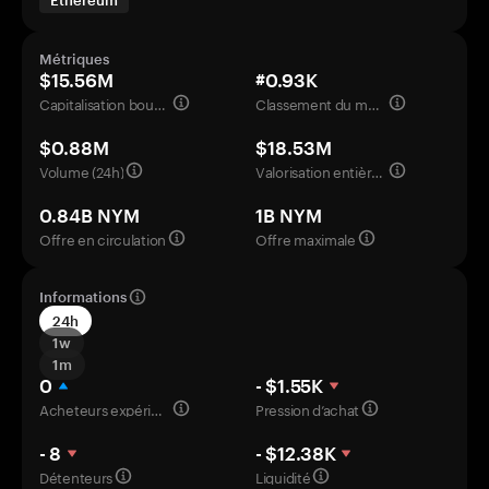
Ethereum
Métriques
$15.56M
#0.93K
Capitalisation boursière
Classement du marché
$0.88M
$18.53M
Volume (24h)
Valorisation entièrement diluée
0.84B NYM
1B NYM
Offre en circulation
Offre maximale
Informations
24h
1w
1m
0
- $1.55K
Acheteurs expérimentés
Pression d’achat
- 8
- $12.38K
Détenteurs
Liquidité