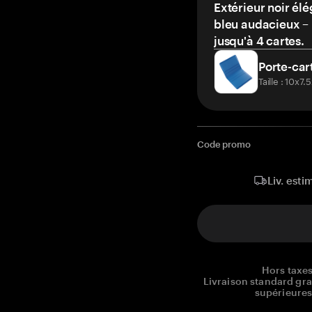
Extérieur noir élé
bleu audacieux – 
jusqu'à 4 cartes.
Porte-car
Taille : 10x7
Code promo
Liv. esti
Hors taxes
Livraison standard gr
supérieures