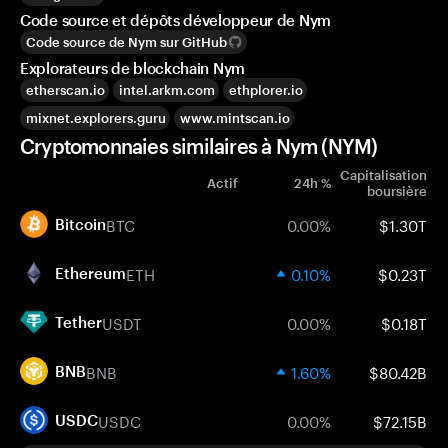
Code source et dépôts développeur de Nym
Code source de Nym sur GitHub
Explorateurs de blockchain Nym
etherscan.io
intel.arkm.com
ethplorer.io
mixnet.explorers.guru
www.mintscan.io
Cryptomonnaies similaires à Nym (NYM)
Capitalisation
Actif
24h %
boursière
BTC
0.00%
$1.30T
Bitcoin
ETH
0.10%
$0.23T
Ethereum
USDT
0.00%
$0.18T
Tether
BNB
1.60%
$80.42B
BNB
USDC
0.00%
$72.15B
USDC