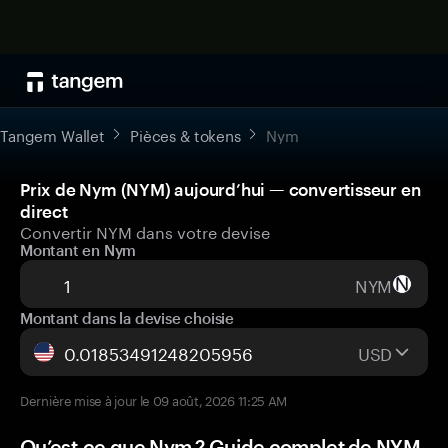
Tangem Wallet
Pièces & tokens
Nym
Prix de Nym (NYM) aujourd’hui — convertisseur en
direct
Convertir NYM dans votre devise
Montant en Nym
NYM
Montant dans la devise choisie
USD
Dernière mise à jour le 09 août, 2026 11:25 AM
Qu’est-ce que Nym ? Guide complet de NYM