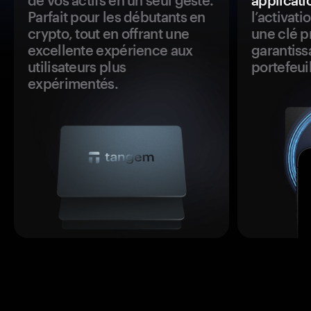
de vos actifs en un seul geste.
applicati
Parfait pour les débutants en
l’activat
crypto, tout en offrant une
une clé p
excellente expérience aux
garantiss
utilisateurs plus
portefeuil
expérimentés.