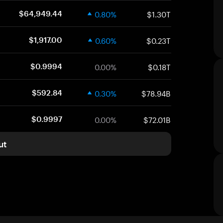
0.80%
$1.30T
$64,949.44
0.60%
$0.23T
$1,917.00
0.00%
$0.18T
$0.9994
0.30%
$78.94B
$592.84
0.00%
$72.01B
$0.9997
ut