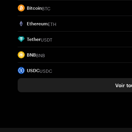
BTC
Bitcoin
ETH
Ethereum
USDT
Tether
BNB
BNB
USDC
USDC
Voir to