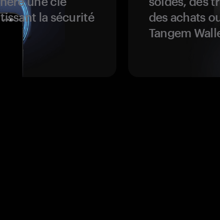
énère une clé
soldes, des t
tissant la sécurité
des achats ou
Tangem Walle