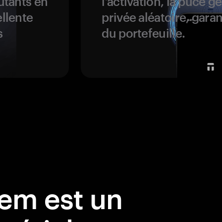
butants en
l’activation, la puce g
ellente
privée aléatoire, garan
s
du portefeuille.
em est un