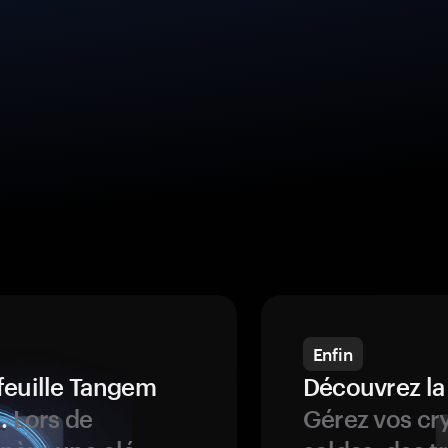
Enfin
feuille Tangem
Découvrez la
.
Lors de
Gérez vos cry