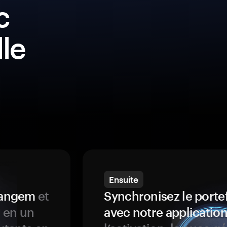
c
lle
Ensuite
 Tangem
et
Synchronisez le porte
s en un
avec notre application