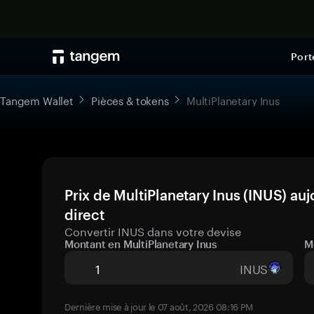
Port
Tangem Wallet
Pièces & tokens
MultiPlanetary Inus
Prix de MultiPlanetary Inus (INUS) au
direct
Convertir INUS dans votre devise
Montant en MultiPlanetary Inus
M
INUS
Dernière mise à jour le 07 août, 2026 08:16 PM