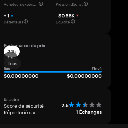
Acheteurs expérimentés
Pression d’achat
+ 1
- $0.66K
Détenteurs
Liquidité
Performance du prix
24h
1m
Tous
Bas
Élevé
$0,00000000
$0,00000000
Un autre
Score de sécurité
2.5
Répertorié sur
1
Échanges