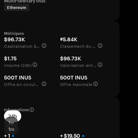
MultiPlanetary Inus
Ethereum
Métriques
$96.73K
#5.84K
Capitalisation boursière
Classement du marché
$1.75
$96.73K
Volume (24h)
Valorisation entièrement diluée
500T INUS
500T INUS
Offre en circulation
Offre maximale
Informations
24h
1w
1m
+ 1
+ $19.50