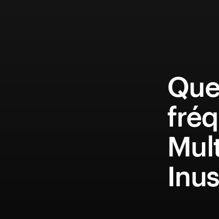
Que
fréq
Mult
Inus