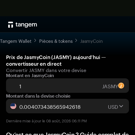
Tangem Wallet
Pièces & tokens
JasmyCoin
Prix de JasmyCoin (JASMY) aujourd’hui —
convertisseur en direct
Convertir JASMY dans votre devise
Montant en JasmyCoin
JASMY
Montant dans la devise choisie
USD
Dernière mise à jour le 08 août, 2026 06:11 PM
Qu’est-ce que JasmyCoin ? Guide complet de