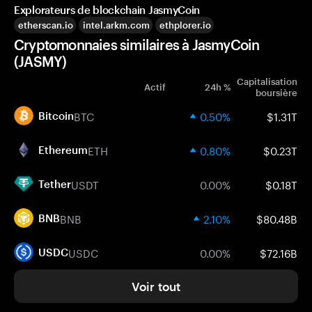
Explorateurs de blockchain JasmyCoin
etherscan.io
intel.arkm.com
ethplorer.io
Cryptomonnaies similaires à JasmyCoin
(JASMY)
Capitalisation
Actif
24h %
boursière
BTC
0.50%
$1.31T
Bitcoin
ETH
0.80%
$0.23T
Ethereum
USDT
0.00%
$0.18T
Tether
BNB
2.10%
$80.48B
BNB
USDC
0.00%
$72.16B
USDC
Voir tout