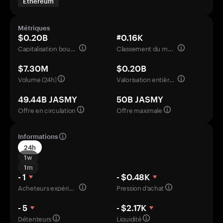
Ethereum
Métriques
$0.20B
#0.16K
Capitalisation boursière
Classement du marché
$7.30M
$0.20B
Volume (24h)
Valorisation entièrement diluée
49.44B JASMY
50B JASMY
Offre en circulation
Offre maximale
Informations
24h
1w
1m
- 1
- $0.48K
Acheteurs expérimentés
Pression d’achat
- 5
- $2.17K
Détenteurs
Liquidité