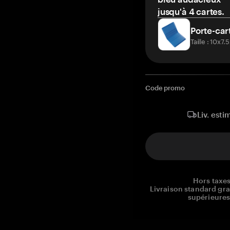
jusqu'à 4 cartes.
Porte-car
Taille : 10x7
Code promo
Liv. esti
Hors taxes
Livraison standard gr
supérieures