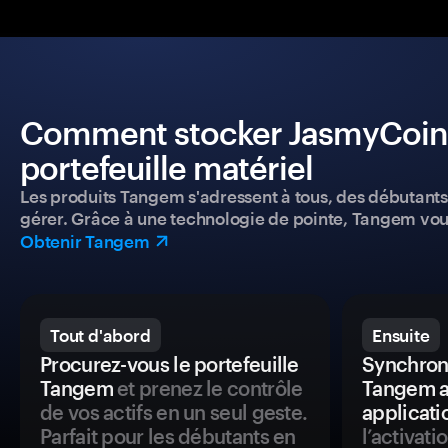
Comment stocker JasmyCoin e
portefeuille matériel
Les produits Tangem s'adressent à tous, des débutants a
gérer. Grâce à une technologie de pointe, Tangem vou
Obtenir Tangem
Tout d'abord
Ensuite
Procurez-vous le portefeuille
Synchroni
Tangem
et prenez le contrôle
Tangem a
de vos actifs en un seul geste.
applicati
Parfait pour les débutants en
l’activat