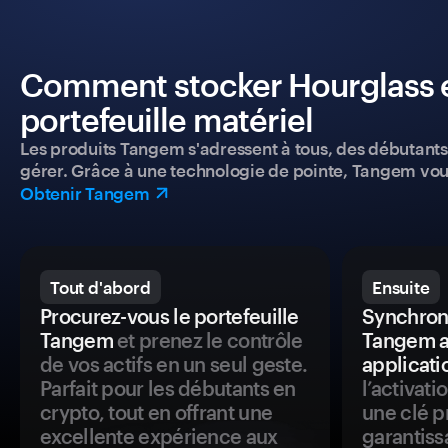
Comment stocker Hourglass e
portefeuille matériel
Les produits Tangem s'adressent à tous, des débutants a
gérer. Grâce à une technologie de pointe, Tangem vou
Obtenir Tangem
Tout d'abord
Ensuite
Procurez-vous le portefeuille
Synchroni
Tangem
et prenez le contrôle
Tangem a
de vos actifs en un seul geste.
applicati
Parfait pour les débutants en
l’activat
crypto, tout en offrant une
une clé p
excellente expérience aux
garantiss