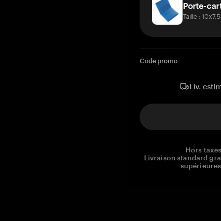
Porte-car
Taille : 10x7
Code promo
Liv. esti
Hors taxes
Livraison standard gr
supérieures