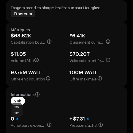
Tangem prend en charge les réseaux pour Hourglass
Ethereum
Métriques
$68.62K
#6.41K
Capitalisation boursière
Classement du marché
$11.05
$70.20T
Volume (24h)
Valorisation entièrement diluée
97.75M WAIT
100M WAIT
Offre en circulation
Offre maximale
Informations
24h
1w
1m
0
+ $7.31
Acheteurs expérimentés
Pression d’achat