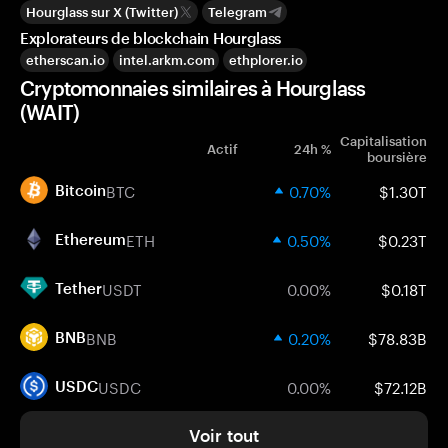
Hourglass sur X (Twitter)
Telegram
Explorateurs de blockchain Hourglass
etherscan.io
intel.arkm.com
ethplorer.io
Cryptomonnaies similaires à Hourglass
(WAIT)
Capitalisation
Actif
24h %
boursière
BTC
0.70%
$1.30T
Bitcoin
ETH
0.50%
$0.23T
Ethereum
USDT
0.00%
$0.18T
Tether
BNB
0.20%
$78.83B
BNB
USDC
0.00%
$72.12B
USDC
Voir tout