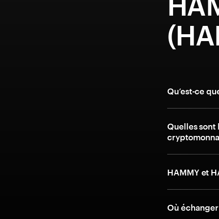
HA
(HA
Qu’est-ce q
Quelles sont 
cryptomonn
HAMMY et HA
Où échanger 