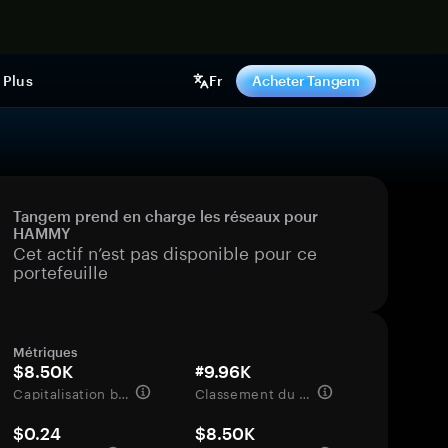
ntenant
Plus
Fr
Acheter Tangem
Tangem prend en charge les réseaux pour
HAMMY
Cet actif n’est pas disponible pour ce
portefeuille
Métriques
$8.50K
#9.96K
Capitalisation boursière
Classement du marché
$0.24
$8.50K