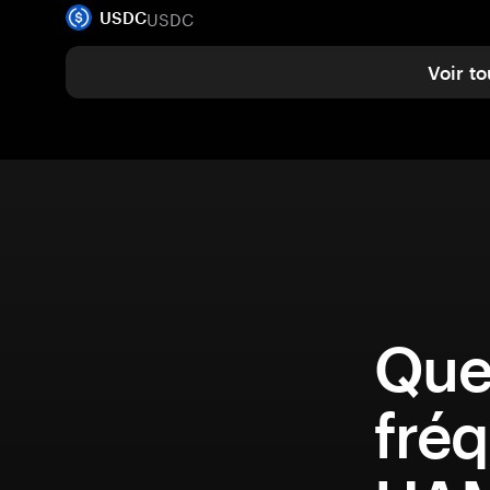
USDC
USDC
Voir to
Que
fréq