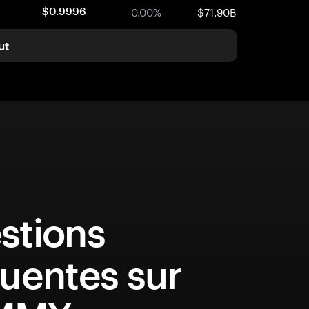
0.00%
$71.90B
$0.9996
ut
stions
uentes sur