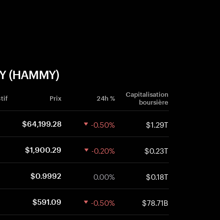
MY (HAMMY)
Capitalisation
tif
Prix
24h %
boursière
-0.50%
$1.29T
$64,199.28
-0.20%
$0.23T
$1,900.29
0.00%
$0.18T
$0.9992
-0.50%
$78.71B
$591.09