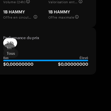
Volume (24h)
Valorisation entièrement diluée
1B HAMMY
1B HAMMY
Offre en circulation
Offre maximale
Performance du prix
24h
1m
Tous
Bas
Élevé
$0,00000000
$0,00000000