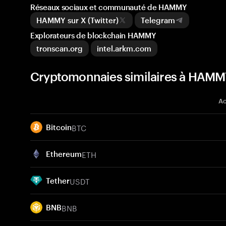
Réseaux sociaux et communauté de HAMMY
HAMMY sur X (Twitter)
Telegram
Explorateurs de blockchain HAMMY
tronscan.org
intel.arkm.com
Cryptomonnaies similaires à HAM
Ac
BTC
Bitcoin
ETH
Ethereum
USDT
Tether
BNB
BNB