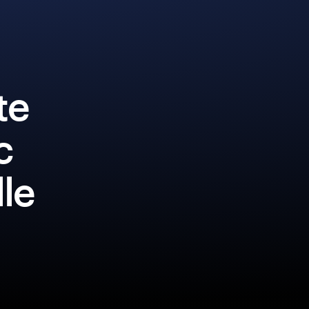
te
c
lle