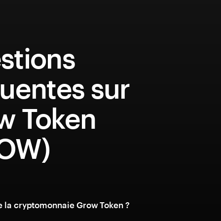
stions
uentes sur
w Token
OW)
e la cryptomonnaie Grow Token ?