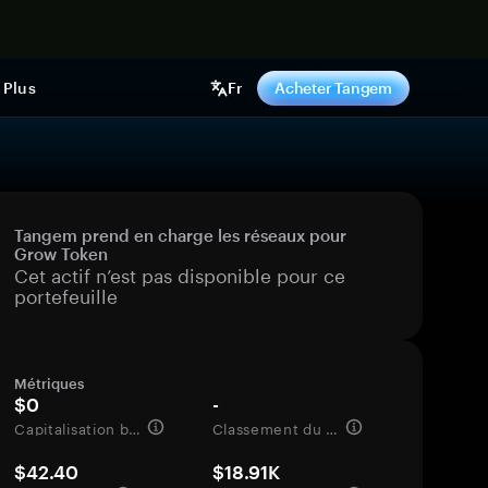
ntenant
Plus
Fr
Acheter Tangem
Tangem prend en charge les réseaux pour
Grow Token
Cet actif n’est pas disponible pour ce
portefeuille
Métriques
$0
-
Capitalisation boursière
Classement du marché
$42.40
$18.91K