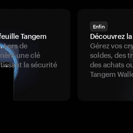
Enfin
feuille Tangem
Découvrez la
.
Lors de
Gérez vos cry
énère une clé
soldes, des t
tissant la sécurité
des achats ou
Tangem Walle