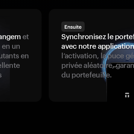
Ensuite
 Tangem
et
Synchronisez le porte
s en un
avec notre application
butants en
l’activation, la puce g
ellente
privée aléatoire, garan
s
du portefeuille.