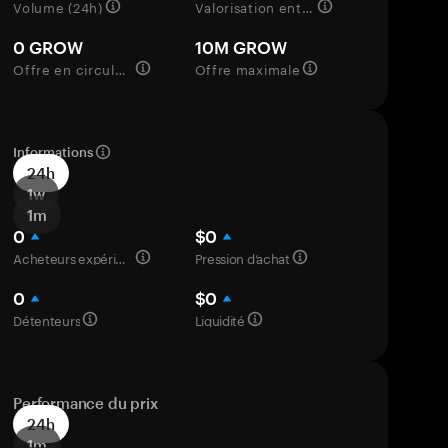
Volume (24h)
Valorisation entièrement diluée
0 GROW
10M GROW
Offre en circulation
Offre maximale
Informations
24h
1w
1m
0
$0
Acheteurs expérimentés
Pression d’achat
0
$0
Détenteurs
Liquidité
Performance du prix
24h
1m