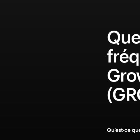
Que
fréq
Gro
(GR
Qu’est-ce qu