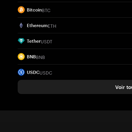
BTC
Bitcoin
ETH
Ethereum
USDT
Tether
BNB
BNB
USDC
USDC
Voir to