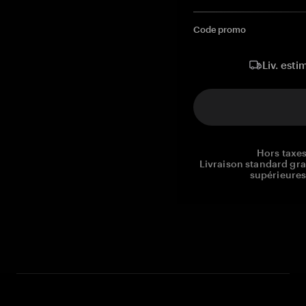
Code promo
Liv. esti
Hors taxes
Livraison standard gr
supérieures