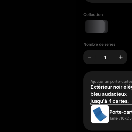
Collection
Nombre de séries
Ajouter un porte-carte
Extérieur noir élé
bleu audacieux – 
jusqu'à 4 cartes.
Porte-car
Taille : 10x7