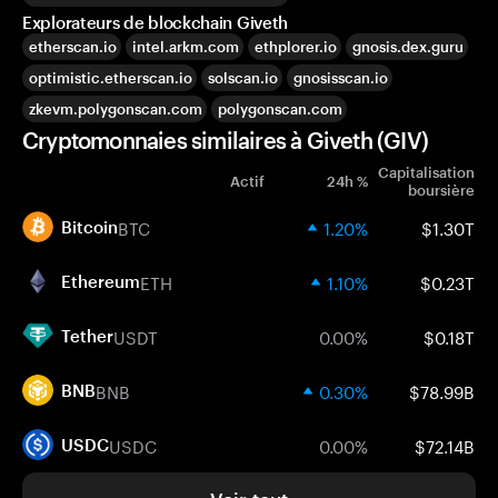
Explorateurs de blockchain Giveth
etherscan.io
intel.arkm.com
ethplorer.io
gnosis.dex.guru
optimistic.etherscan.io
solscan.io
gnosisscan.io
zkevm.polygonscan.com
polygonscan.com
Cryptomonnaies similaires à Giveth (GIV)
Capitalisation
Actif
24h %
boursière
BTC
1.20%
$1.30T
Bitcoin
ETH
1.10%
$0.23T
Ethereum
USDT
0.00%
$0.18T
Tether
BNB
0.30%
$78.99B
BNB
USDC
0.00%
$72.14B
USDC