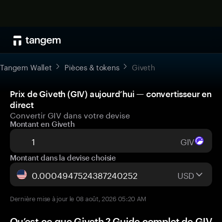
Tangem Wallet
Pièces & tokens
Giveth
Prix de Giveth (GIV) aujourd’hui — convertisseur en
direct
Convertir GIV dans votre devise
Montant en Giveth
GIV
Montant dans la devise choisie
USD
Dernière mise à jour le 08 août, 2026 05:20 AM
Qu’est-ce que Giveth ? Guide complet de GIV