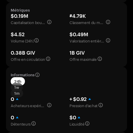
Métriques
$0.19M
#4.79K
Capitalisation boursière
Classement du marché
$4.52
$0.49M
Volume (24h)
Valorisation entièrement diluée
0.38B GIV
1B GIV
Offre en circulation
Offre maximale
Informations
24h
1w
1m
0
+ $0.92
Acheteurs expérimentés
Pression d’achat
0
$0
Détenteurs
Liquidité