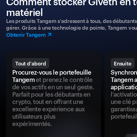
Comment stocker Giveth en to
matériel
Les produits Tangem s'adressent à tous, des débutants a
gérer. Grâce à une technologie de pointe, Tangem vou
Obtenir Tangem
Tout d'abord
Ensuite
Procurez-vous le portefeuille
Synchroni
Tangem
et prenez le contrôle
Tangem a
de vos actifs en un seul geste.
applicati
Parfait pour les débutants en
l’activat
crypto, tout en offrant une
une clé p
excellente expérience aux
garantiss
utilisateurs plus
portefeuil
expérimentés.