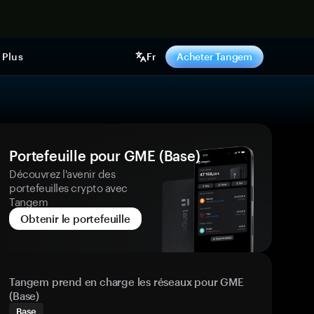
ntenant
Plus
Fr
Acheter Tangem
Portefeuille pour GME (Base)
Découvrez l'avenir des
portefeuilles crypto avec
Tangem
Obtenir le portefeuille
Tangem prend en charge les réseaux pour GME
(Base)
Base