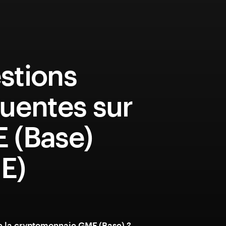
stions
uentes sur
 (Base)
E)
e la cryptomonnaie GME (Base) ?