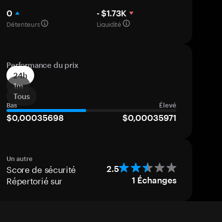
0
- $1.73K
Détenteurs
Liquidité
Performance du prix
24h
1m
Tous
Bas
Élevé
$0,00035698
$0,00035971
Un autre
Score de sécurité
2.5
Répertorié sur
1
Échanges