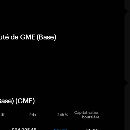
uté de GME (Base)
Base) (GME)
Capitalisation
tif
Prix
24h %
boursière
1.10%
$1.30T
$64,995.45