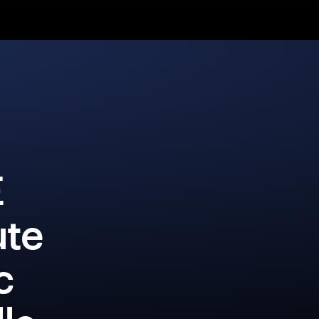
E
ute
c