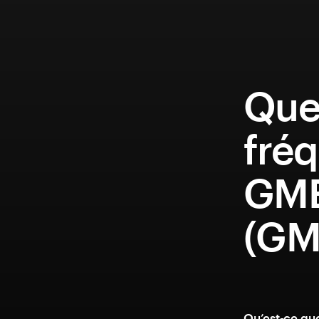
Que
fréq
GME
(GM
Qu’est-ce qu