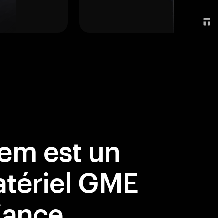
em est un
atériel GME
iance