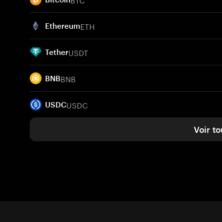
ETH
Ethereum
USDT
Tether
BNB
BNB
USDC
USDC
Voir to