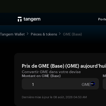
Port
Tangem Wallet
Pièces & tokens
GME (Base)
Prix de GME (Base) (GME) aujourd’hui
Convertir GME dans votre devise
Montant en GME (Base)
M
GME
Dernière mise à jour le 08 août, 2026 04:53 AM