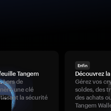
Enfin
feuille Tangem
Découvrez la
.
Lors de
Gérez vos cry
énère une clé
soldes, des t
tissant la sécurité
des achats ou
Tangem Walle