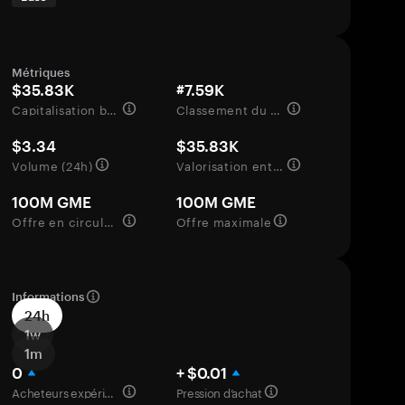
Métriques
$35.83K
#7.59K
Capitalisation boursière
Classement du marché
$3.34
$35.83K
Volume (24h)
Valorisation entièrement diluée
100M GME
100M GME
Offre en circulation
Offre maximale
Informations
24h
1w
1m
0
+ $0.01
Acheteurs expérimentés
Pression d’achat