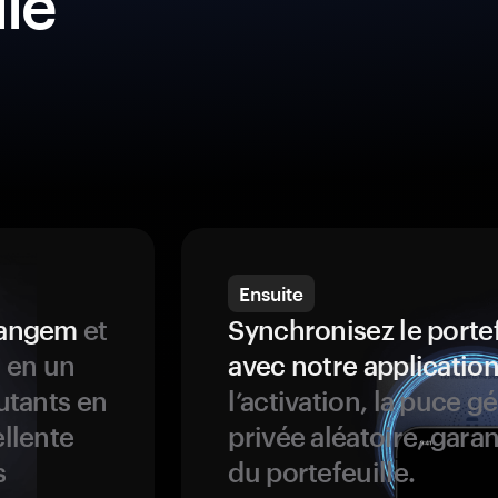
lle
Ensuite
 Tangem
et
Synchronisez le porte
s en un
avec notre application
butants en
l’activation, la puce g
ellente
privée aléatoire, garan
s
du portefeuille.