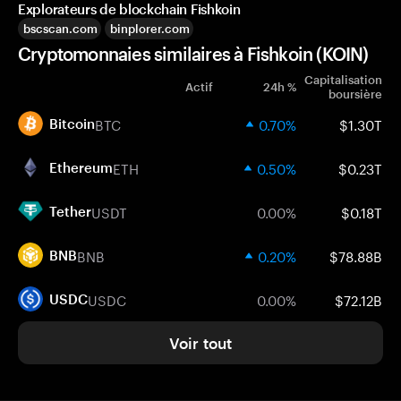
Explorateurs de blockchain Fishkoin
bscscan.com
binplorer.com
Cryptomonnaies similaires à Fishkoin (KOIN)
Capitalisation
Actif
24h %
boursière
BTC
0.70%
$1.30T
Bitcoin
ETH
0.50%
$0.23T
Ethereum
USDT
0.00%
$0.18T
Tether
BNB
0.20%
$78.88B
BNB
USDC
0.00%
$72.12B
USDC
Voir tout