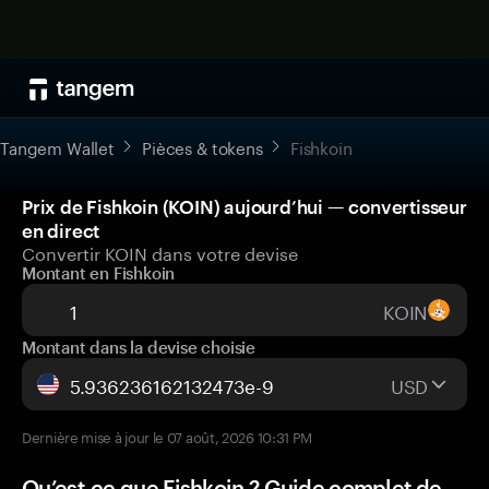
Tangem Wallet
Pièces & tokens
Fishkoin
Prix de Fishkoin (KOIN) aujourd’hui — convertisseur
en direct
Convertir KOIN dans votre devise
Montant en Fishkoin
KOIN
Montant dans la devise choisie
USD
Dernière mise à jour le 07 août, 2026 10:31 PM
Qu’est-ce que Fishkoin ? Guide complet de