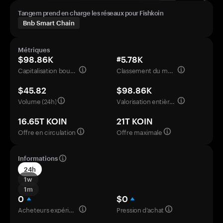
Tangem prend en charge les réseaux pour Fishkoin
Bnb Smart Chain
Métriques
$98.86K
#5.78K
Capitalisation boursière
Classement du marché
$45.82
$98.86K
Volume (24h)
Valorisation entièrement diluée
16.65T KOIN
21T KOIN
Offre en circulation
Offre maximale
Informations
24h
1w
1m
0
$0
Acheteurs expérimentés
Pression d’achat