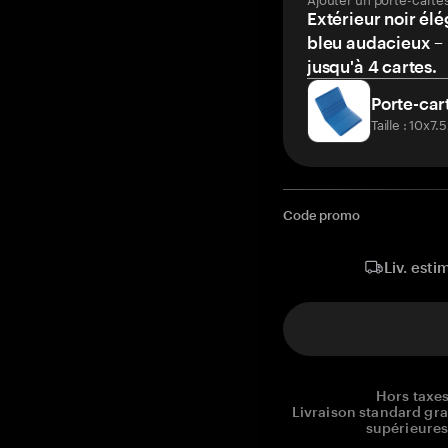
Extérieur noir élé
bleu audacieux – 
jusqu'à 4 cartes.
Porte-car
Taille : 10x7
Code promo
Liv. esti
Hors taxes
Livraison standard gr
supérieures