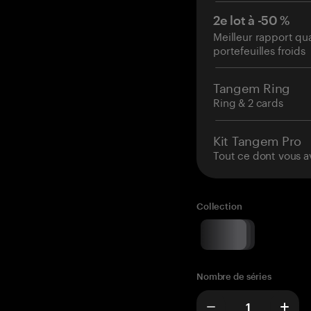
2e lot à -50 %
Meilleur rapport qu
portefeuilles froids
Tangem Ring
Ring & 2 cards
Kit Tangem Pro
Tout ce dont vous a
Collection
Nombre de séries