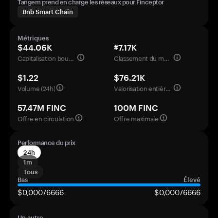
Tangem prend en charge les réseaux pour Finceptor
Bnb Smart Chain
Métriques
$44.06K
#7.17K
Capitalisation boursière
Classement du marché
$1.22
$76.21K
Volume (24h)
Valorisation entièrement diluée
57.47M FINC
100M FINC
Offre en circulation
Offre maximale
Performance du prix
24h
1m
Tous
Bas
Élevé
$0,00076666
$0,00076666
Un autre