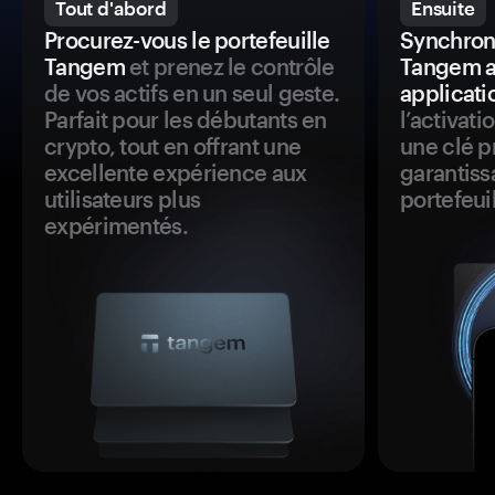
Tout d'abord
Ensuite
Procurez-vous le portefeuille
Synchroni
Tangem
et prenez le contrôle
Tangem a
de vos actifs en un seul geste.
applicati
Parfait pour les débutants en
l’activat
crypto, tout en offrant une
une clé p
excellente expérience aux
garantiss
utilisateurs plus
portefeuil
expérimentés.