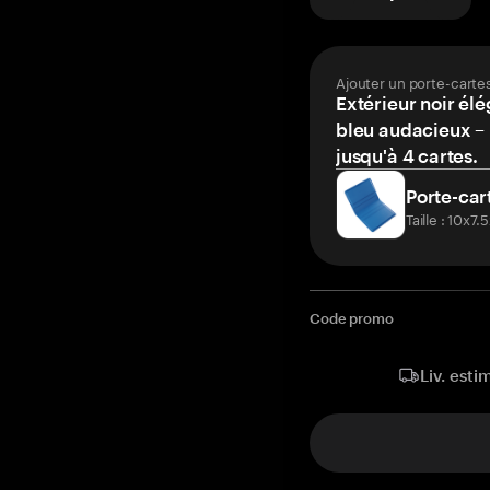
Ajouter un porte-carte
Extérieur noir élé
bleu audacieux – 
jusqu'à 4 cartes.
Porte-car
Taille : 10x7
Code promo
Liv. esti