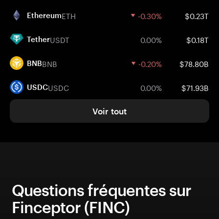
ETH
-0.30%
$0.23T
Ethereum
USDT
0.00%
$0.18T
Tether
BNB
-0.20%
$78.80B
BNB
USDC
0.00%
$71.93B
USDC
Voir tout
Questions fréquentes sur
Finceptor (FINC)