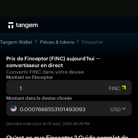
Tangem Wallet
Pièces & tokens
Finceptor
Prix de Finceptor (FINC) aujourd’hui —
convertisseur en direct
Convertir FINC dans votre devise
Montant en Finceptor
FINC
Montant dans la devise choisie
USD
Dernière mise à jour le 07 août, 2026 06:29 PM
Qu’est-ce que Finceptor ? Guide complet de