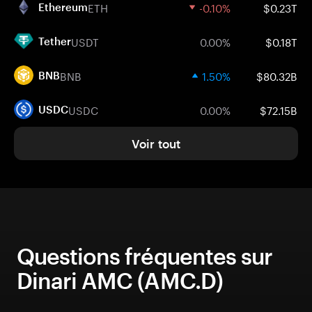
ETH
-0.10%
$0.23T
Ethereum
USDT
0.00%
$0.18T
Tether
BNB
1.50%
$80.32B
BNB
USDC
0.00%
$72.15B
USDC
Voir tout
Questions fréquentes sur
Dinari AMC (AMC.D)