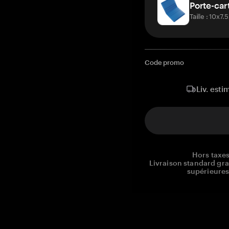
Porte-car
Taille : 10x7
Code promo
Liv. esti
Hors taxes
Livraison standard gr
supérieures