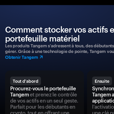
Comment stocker vos actifs e
portefeuille matériel
Les produits Tangem s'adressent à tous, des débutants a
gérer. Grâce à une technologie de pointe, Tangem vou
Obtenir Tangem
Tout d'abord
Ensuite
Procurez-vous le portefeuille
Synchroni
Tangem
et prenez le contrôle
Tangem a
de vos actifs en un seul geste.
applicati
Parfait pour les débutants en
l’activat
crypto, tout en offrant une
une clé p