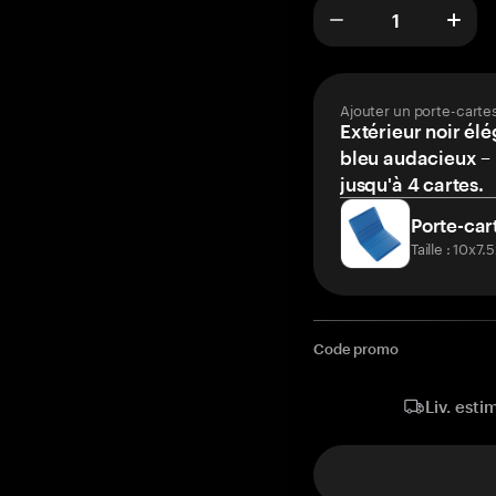
Ajouter un porte-carte
Extérieur noir élé
bleu audacieux – 
jusqu'à 4 cartes.
Porte-car
Taille : 10x7
Code promo
Liv. esti