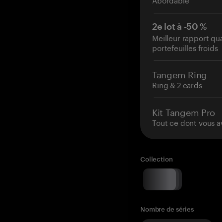
2e lot à -50 %
Meilleur rapport qu
portefeuilles froids
Tangem Ring
Ring & 2 cards
Kit Tangem Pro
Tout ce dont vous a
Collection
Nombre de séries