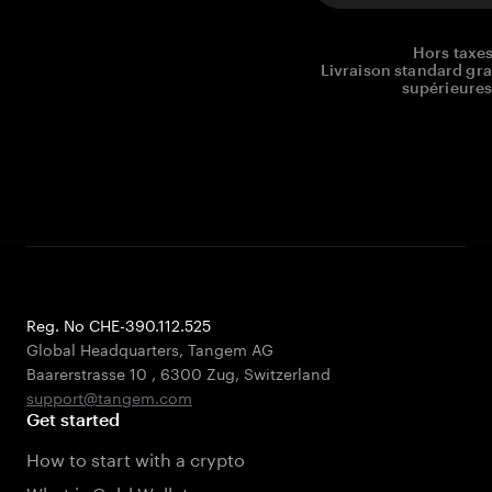
Hors taxes
Livraison standard gr
supérieures
Reg. No CHE-390.112.525
Global Headquarters, Tangem AG
Baarerstrasse 10
,
6300 Zug
,
Switzerland
support@tangem.com
Get started
How to start with a crypto
What is Cold Wallet