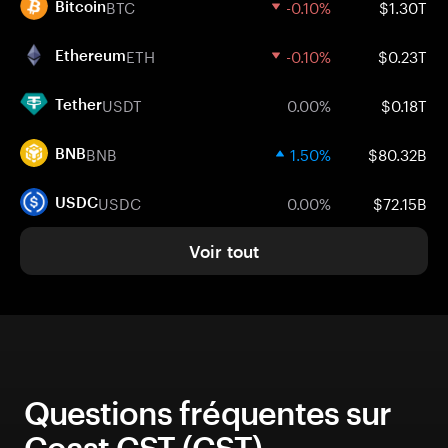
BTC
-0.10%
$1.30T
Bitcoin
ETH
-0.10%
$0.23T
Ethereum
USDT
0.00%
$0.18T
Tether
BNB
1.50%
$80.32B
BNB
USDC
0.00%
$72.15B
USDC
Voir tout
Questions fréquentes sur
Coast CST (CST)