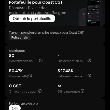
Portefeuille pour Coast CST
Découvrez l'avenir des
portefeuilles crypto avec Tangem
Obtenir le portefeuille
Tangem prend en charge les réseaux pour Coast CST
Pulsechain
Métriques
$0
-
Capitalisation boursière
Classement du marché
$0.47K
$27.48K
Volume (24h)
Valorisation entièrement diluée
0 CST
∞
Offre en circulation
Offre maximale
Performance du prix
24h