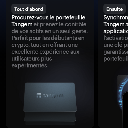
Tout d'abord
Ensuite
Procurez-vous le portefeuille
Synchroni
Tangem
et prenez le contrôle
Tangem a
de vos actifs en un seul geste.
applicati
Parfait pour les débutants en
l’activat
crypto, tout en offrant une
une clé p
excellente expérience aux
garantiss
utilisateurs plus
portefeuil
expérimentés.