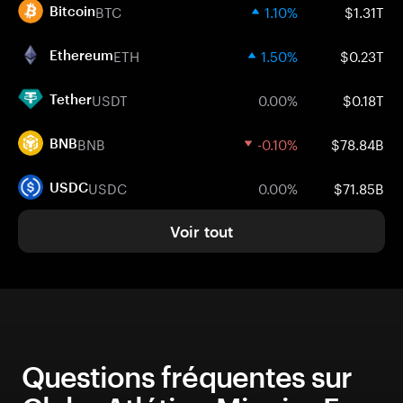
BTC
1.10%
$1.31T
Bitcoin
ETH
1.50%
$0.23T
Ethereum
USDT
0.00%
$0.18T
Tether
BNB
-0.10%
$78.84B
BNB
USDC
0.00%
$71.85B
USDC
Voir tout
Questions fréquentes sur