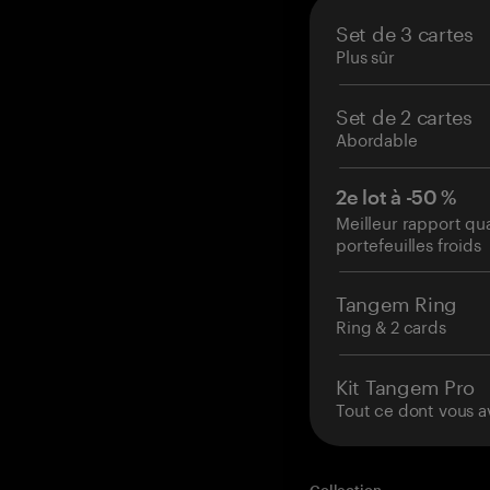
Set de 3 cartes
Plus sûr
Set de 2 cartes
Abordable
2e lot à -50 %
Meilleur rapport qu
portefeuilles froids
Tangem Ring
Ring & 2 cards
Kit Tangem Pro
Tout ce dont vous a