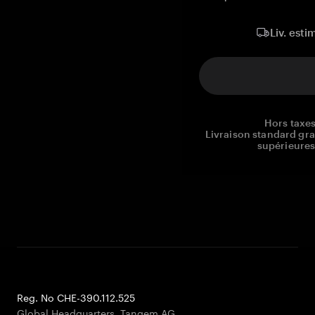
Liv. esti
Hors taxes
Livraison standard gr
supérieures
Reg. No CHE-390.112.525
Global Headquarters, Tangem AG