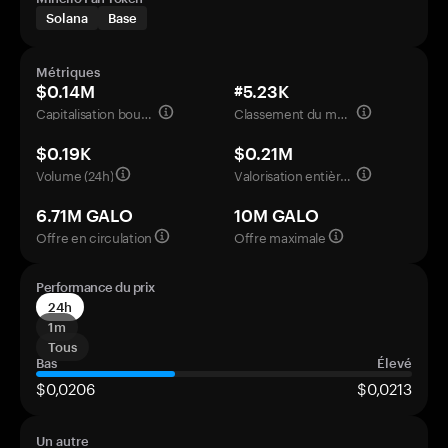
Solana
Base
Métriques
$0.14M
#5.23K
Capitalisation boursière
Classement du marché
$0.19K
$0.21M
Volume (24h)
Valorisation entièrement diluée
6.71M GALO
10M GALO
Offre en circulation
Offre maximale
Performance du prix
24h
1m
Tous
Bas
Élevé
$0,0206
$0,0213
Un autre