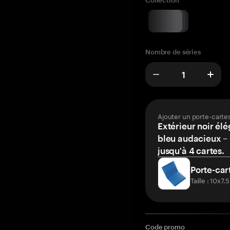
Collection
Nombre de séries
Ajouter un porte-carte
Extérieur noir élé
bleu audacieux – 
jusqu'à 4 cartes.
Porte-car
Taille : 10x7
Code promo