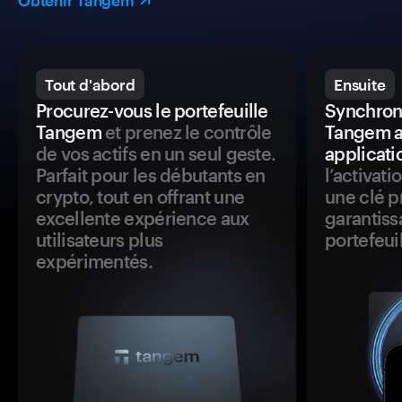
Obtenir Tangem
Tout d'abord
Ensuite
Procurez-vous le portefeuille
Synchroni
Tangem
et prenez le contrôle
Tangem a
de vos actifs en un seul geste.
applicati
Parfait pour les débutants en
l’activat
crypto, tout en offrant une
une clé p
excellente expérience aux
garantiss
utilisateurs plus
portefeuil
expérimentés.