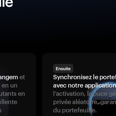
lle
Ensuite
 Tangem
et
Synchronisez le porte
s en un
avec notre application
butants en
l’activation, la puce g
ellente
privée aléatoire, garan
s
du portefeuille.