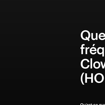
Que
fréq
Clo
(HO
Qu’est-ce qu