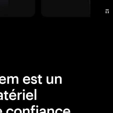
em est un
tériel
 confiance