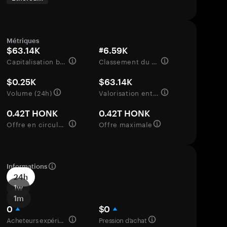
Métriques
$63.14K
#6.59K
Capitalisation boursière
Classement du marché
$0.25K
$63.14K
Volume (24h)
Valorisation entièrement diluée
0.42T HONK
0.42T HONK
Offre en circulation
Offre maximale
Informations
24h
1w
1m
0
$0
Acheteurs expérimentés
Pression d’achat