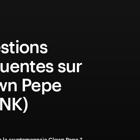
stions
uentes sur
wn Pepe
NK)
e la cryptomonnaie Clown Pepe ?