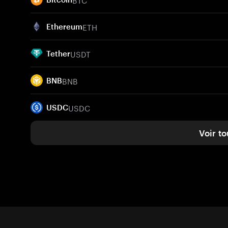
ETH
Ethereum
USDT
Tether
BNB
BNB
USDC
USDC
Voir to