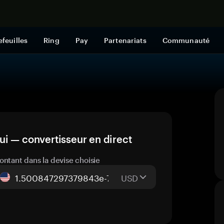
Acheter mai
efeuilles
Ring
Pay
Partenariats
Communauté
i — convertisseur en direct
ontant dans la devise choisie
USD