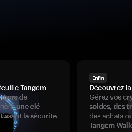
Enfin
feuille Tangem
Découvrez la
.
Lors de
Gérez vos cry
énère une clé
soldes, des t
tissant la sécurité
des achats ou
Tangem Walle