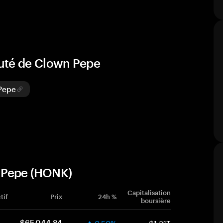
auté de Clown Pepe
 Pepe
n Pepe (HONK)
Capitalisation
tif
Prix
24h %
boursière
0.50%
$1.31T
$65,044.84