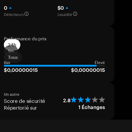
0
$0
Détenteurs
Liquidité
Performance du prix
24h
1m
Tous
Bas
Élevé
$0,00000015
$0,00000015
Un autre
Score de sécurité
2.8
Répertorié sur
1
Échanges