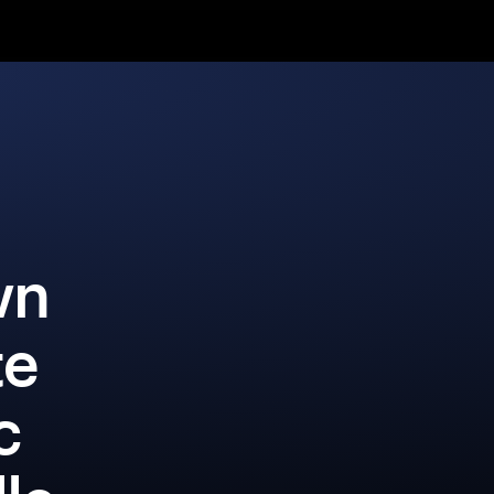
wn
te
c