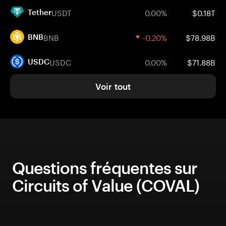
USDT
0.00%
$0.18T
Tether
BNB
-0.20%
$78.98B
BNB
USDC
0.00%
$71.88B
USDC
Voir tout
Questions fréquentes sur
Circuits of Value (COVAL)