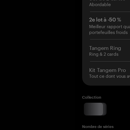
Abordable
2e lot à -50 %
Meilleur rapport qu
portefeuilles froids
Tangem Ring
Ring & 2 cards
Kit Tangem Pro
Tout ce dont vous a
Collection
Nombre de séries