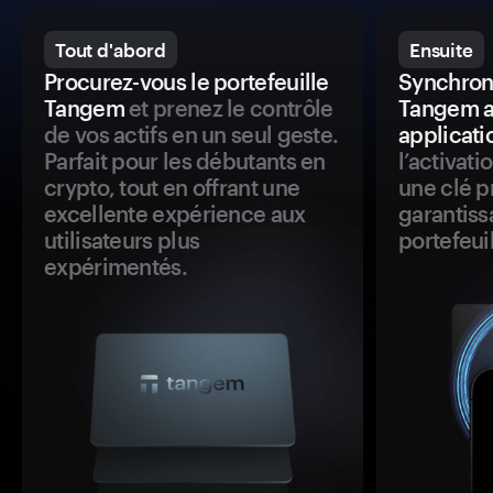
Tout d'abord
Ensuite
Procurez-vous le portefeuille
Synchroni
Tangem
et prenez le contrôle
Tangem a
de vos actifs en un seul geste.
applicati
Parfait pour les débutants en
l’activat
crypto, tout en offrant une
une clé p
excellente expérience aux
garantiss
utilisateurs plus
portefeuil
expérimentés.