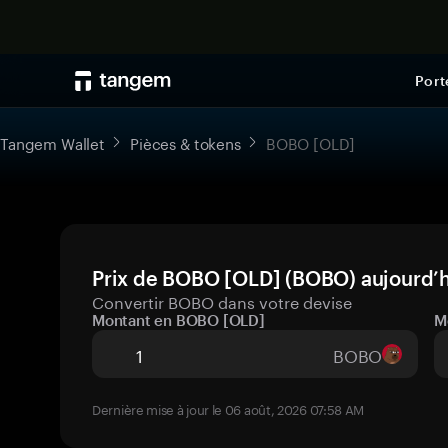
Port
Tangem Wallet
Pièces & tokens
BOBO [OLD]
Prix de BOBO [OLD] (BOBO) aujourd’h
Convertir BOBO dans votre devise
Montant en BOBO [OLD]
M
BOBO
Dernière mise à jour le 06 août, 2026 07:58 AM