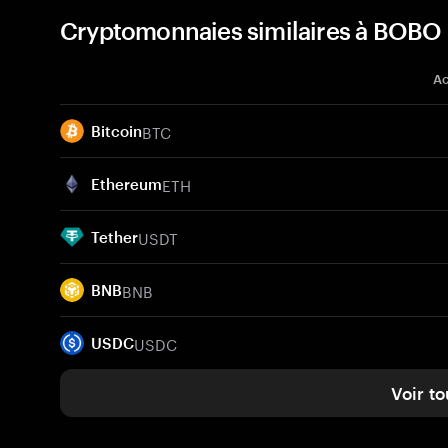
Cryptomonnaies similaires à BOBO
Ac
BTC
Bitcoin
ETH
Ethereum
USDT
Tether
BNB
BNB
USDC
USDC
Voir to