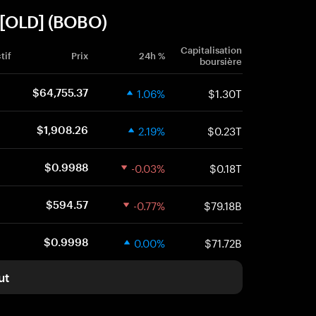
 [OLD] (BOBO)
Capitalisation
tif
Prix
24h %
boursière
1.06%
$1.30T
$64,755.37
2.19%
$0.23T
$1,908.26
-0.03%
$0.18T
$0.9988
-0.77%
$79.18B
$594.57
0.00%
$71.72B
$0.9998
ut