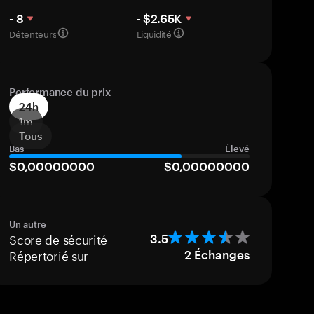
- 8
- $2.65K
Détenteurs
Liquidité
Performance du prix
24h
1m
Tous
Bas
Élevé
$0,00000000
$0,00000000
Un autre
Score de sécurité
3.5
Répertorié sur
2
Échanges