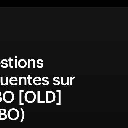
stions
uentes sur
O [OLD]
BO)