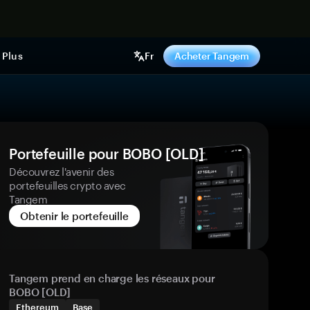
ntenant
Plus
Fr
Acheter Tangem
Portefeuille pour BOBO [OLD]
Découvrez l'avenir des
portefeuilles crypto avec
Tangem
Obtenir le portefeuille
Tangem prend en charge les réseaux pour
BOBO [OLD]
Ethereum
Base