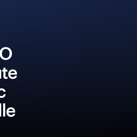
BO
ute
c
lle