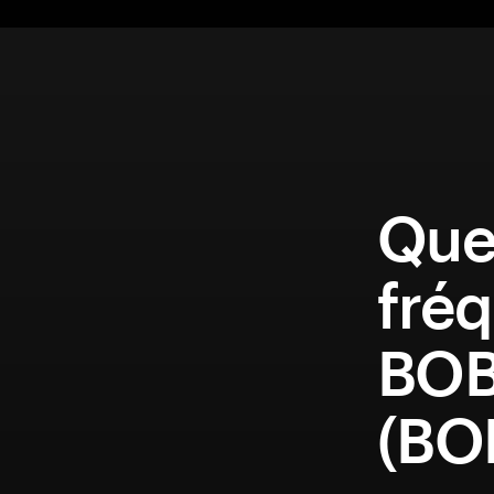
Que
fréq
BOB
(BO