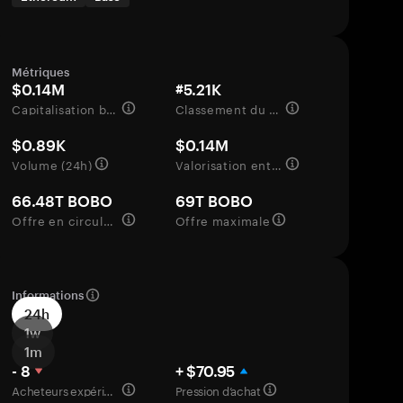
Métriques
$0.14M
#5.21K
Capitalisation boursière
Classement du marché
$0.89K
$0.14M
Volume (24h)
Valorisation entièrement diluée
66.48T BOBO
69T BOBO
Offre en circulation
Offre maximale
Informations
24h
1w
1m
- 8
+ $70.95
Acheteurs expérimentés
Pression d’achat