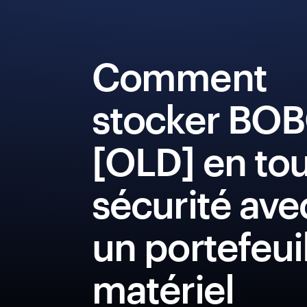
Comment
stocker BO
[OLD] en to
sécurité ave
un portefeui
matériel