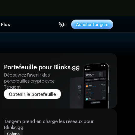
ntenant
Plus
Fr
Acheter Tangem
Portefeuille pour Blinks.gg
Découvrez l'avenir des
portefeuilles crypto avec
Tangem
Obtenir le portefeuille
Tangem prend en charge les réseaux pour
Blinks.gg
Solana