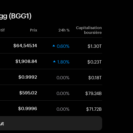
.gg (BGG1)
Capitalisation
tif
Prix
24h %
boursière
0.60%
$1.30T
$64,545.14
1.80%
$0.23T
$1,908.84
0.00%
$0.18T
$0.9992
0.00%
$79.24B
$595.02
0.00%
$71.72B
$0.9996
ut