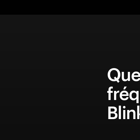
Que
fréq
Blin