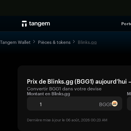
Port
Tangem Wallet
Pièces & tokens
Blinks.gg
Prix de Blinks.gg (BGG1) aujourd’hui 
Convertir BGG1 dans votre devise
Montant en Blinks.gg
M
BGG1
Dernière mise à jour le 06 août, 2026 00:23 AM