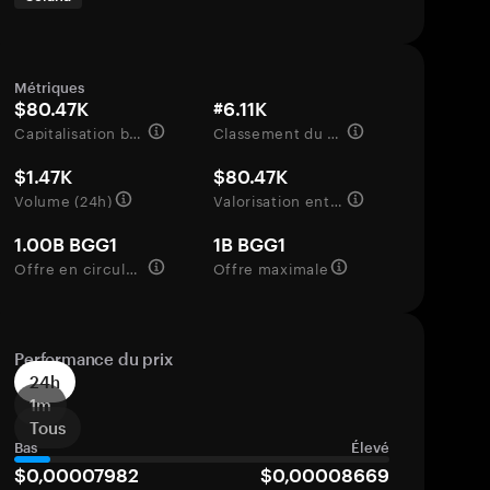
Métriques
$80.47K
#6.11K
Capitalisation boursière
Classement du marché
$1.47K
$80.47K
Volume (24h)
Valorisation entièrement diluée
1.00B BGG1
1B BGG1
Offre en circulation
Offre maximale
Performance du prix
24h
1m
Tous
Bas
Élevé
$0,00007982
$0,00008669