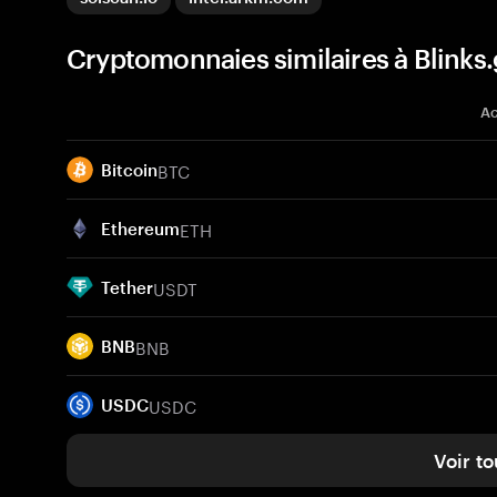
Cryptomonnaies similaires à Blinks
Ac
BTC
Bitcoin
ETH
Ethereum
USDT
Tether
BNB
BNB
USDC
USDC
Voir to