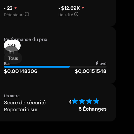
- 22
- $12.69K
Détenteurs
Liquidité
Performance du prix
24h
1m
Tous
Bas
Élevé
$0,00148206
$0,00151548
Un autre
Score de sécurité
4
Répertorié sur
5
Échanges