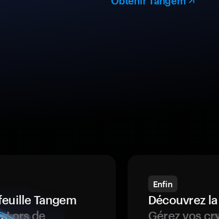
Obtenir Tangem
Enfin
feuille Tangem
Découvrez la
.
Lors de
Gérez vos cry