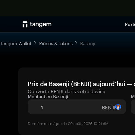
Port
Tangem Wallet
Pièces & tokens
Basenji
Prix de Basenji (BENJI) aujourd’hui — 
Convertir BENJI dans votre devise
Montant en Basenji
M
BENJI
Dernière mise à jour le 09 août, 2026 10:21 AM