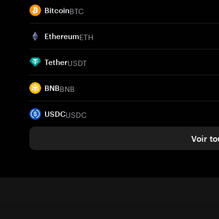
BTC
Bitcoin
ETH
Ethereum
USDT
Tether
BNB
BNB
USDC
USDC
Voir to