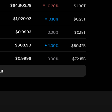
-0.20%
$1.30T
$64,903.78
0.10%
$0.23T
$1,920.02
0.00%
$0.18T
$0.9993
1.30%
$80.42B
$603.90
0.00%
$72.15B
$0.9996
ut