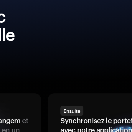
c
lle
Ensuite
 Tangem
et
Synchronisez le porte
s en un
avec notre application