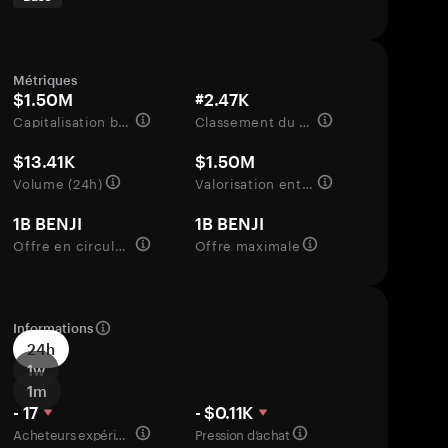
Métriques
$1.50M
#2.47K
Capitalisation boursière
Classement du marché
$13.41K
$1.50M
Volume (24h)
Valorisation entièrement diluée
1B BENJI
1B BENJI
Offre en circulation
Offre maximale
Informations
24h
1w
1m
- 17
- $0.11K
Acheteurs expérimentés
Pression d’achat