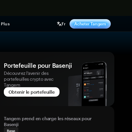
ntenant
Plus
Fr
Acheter Tangem
Portefeuille pour Basenji
Découvrez l'avenir des
portefeuilles crypto avec
Tangem
Obtenir le portefeuille
Tangem prend en charge les réseaux pour
Basenji
Base