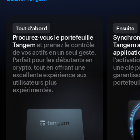
Tout d'abord
Ensuite
Procurez-vous le portefeuille
Synchroni
Tangem
et prenez le contrôle
Tangem a
de vos actifs en un seul geste.
applicati
Parfait pour les débutants en
l’activat
crypto, tout en offrant une
une clé p
excellente expérience aux
garantiss
utilisateurs plus
portefeuil
expérimentés.