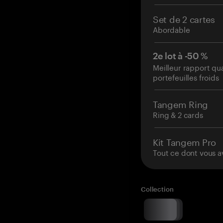
Set de 2 cartes
Abordable
2e lot à -50 %
Meilleur rapport qu
portefeuilles froids
Tangem Ring
Ring & 2 cards
Kit Tangem Pro
Tout ce dont vous a
Collection