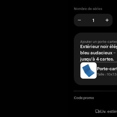
Nombre de séries
Ajouter un porte-carte
Extérieur noir élé
bleu audacieux – 
jusqu'à 4 cartes.
Porte-car
Taille : 10x7
Code promo
Liv. esti