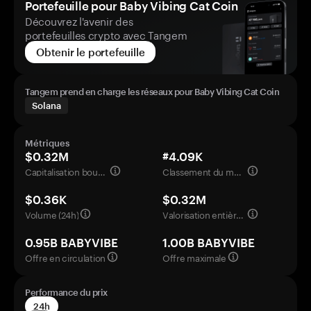
Portefeuille pour Baby Vibing Cat Coin
Découvrez l'avenir des
portefeuilles crypto avec Tangem
Obtenir le portefeuille
Tangem prend en charge les réseaux pour Baby Vibing Cat Coin
Solana
Métriques
$0.32M
#4.09K
Capitalisation boursière
Classement du marché
$0.36K
$0.32M
Volume (24h)
Valorisation entièrement diluée
0.95B BABYVIBE
1.00B BABYVIBE
Offre en circulation
Offre maximale
Performance du prix
24h