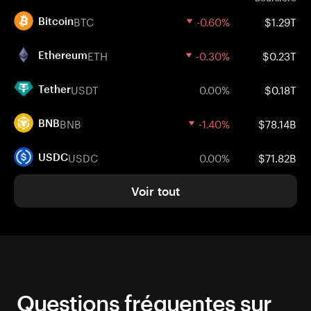
BTC
-0.60%
$1.29T
Bitcoin
ETH
-0.30%
$0.23T
Ethereum
USDT
0.00%
$0.18T
Tether
BNB
-1.40%
$78.14B
BNB
USDC
0.00%
$71.82B
USDC
Voir tout
Questions fréquentes sur