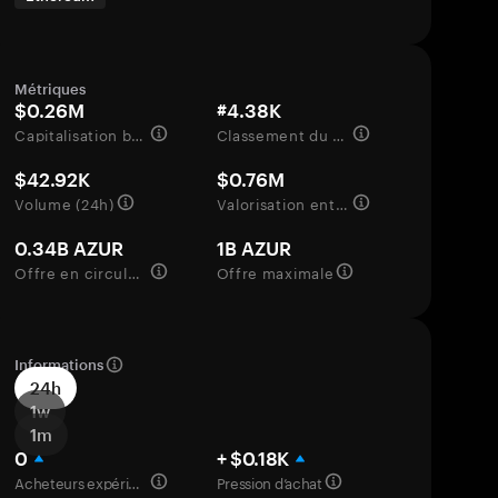
Métriques
$0.26M
#4.38K
Capitalisation boursière
Classement du marché
$42.92K
$0.76M
Volume (24h)
Valorisation entièrement diluée
0.34B AZUR
1B AZUR
Offre en circulation
Offre maximale
Informations
24h
1w
1m
0
+ $0.18K
Acheteurs expérimentés
Pression d’achat