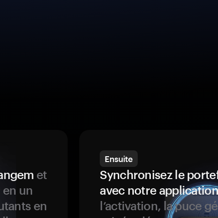
Ensuite
 Tangem
et
Synchronisez le porte
s en un
avec notre application
butants en
l’activation, la puce g