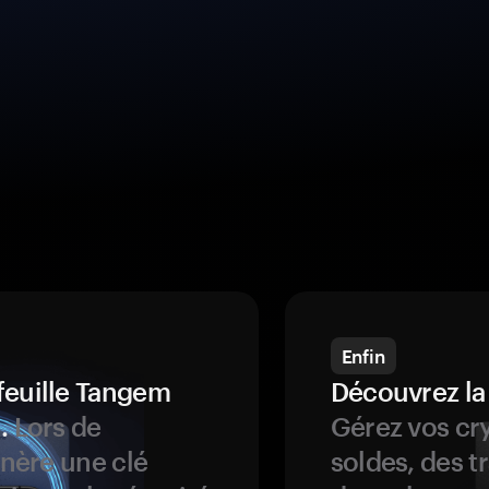
Enfin
feuille Tangem
Découvrez la
.
Lors de
Gérez vos cry
énère une clé
soldes, des t