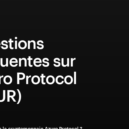
stions
uentes sur
ro Protocol
UR)
e la cryptomonnaie Azuro Protocol ?