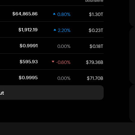
boursière
0.80%
$1.30T
$64,865.86
2.20%
$0.23T
$1,912.19
0.00%
$0.18T
$0.9991
-0.60%
$79.36B
$595.93
0.00%
$71.70B
$0.9995
ut