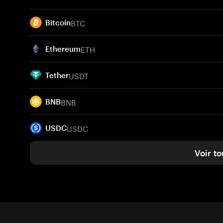
BTC
Bitcoin
ETH
Ethereum
USDT
Tether
BNB
BNB
USDC
USDC
Voir to