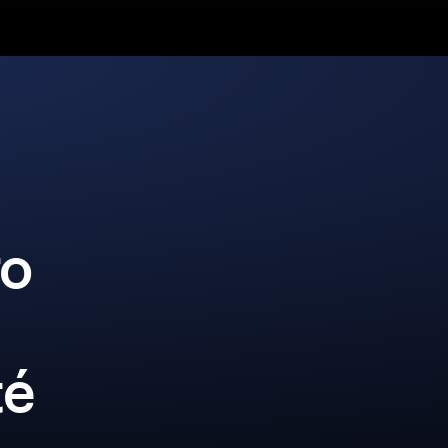
ro
té