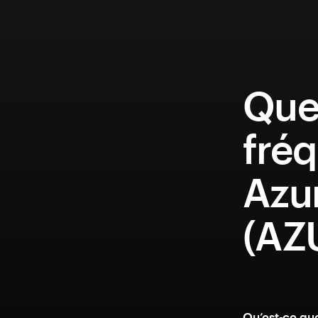
Que
fréq
Azu
(AZ
Qu’est-ce qu