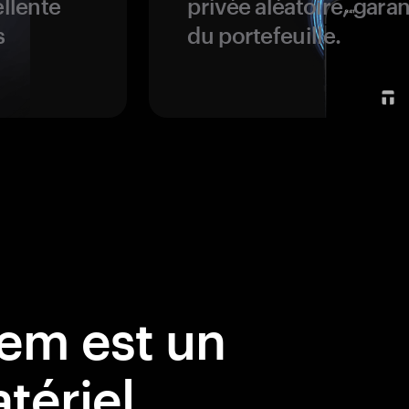
ellente
privée aléatoire, garan
s
du portefeuille.
em est un
tériel