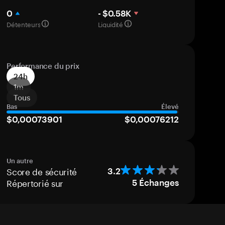
0
- $0.58K
Détenteurs
Liquidité
Performance du prix
24h
1m
Tous
Bas
Élevé
$0,00073901
$0,00076212
Un autre
Score de sécurité
3.2
Répertorié sur
5
Échanges