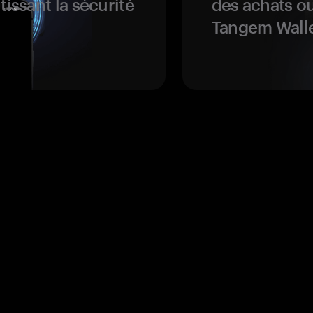
tissant la sécurité
des achats ou
Tangem Walle