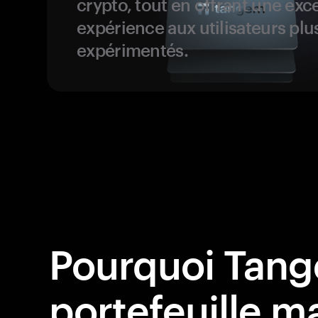
crypto, tout en offrant une exc
expérience aux utilisateurs plu
expérimentés.
Pourquoi Tang
portefeuille ma