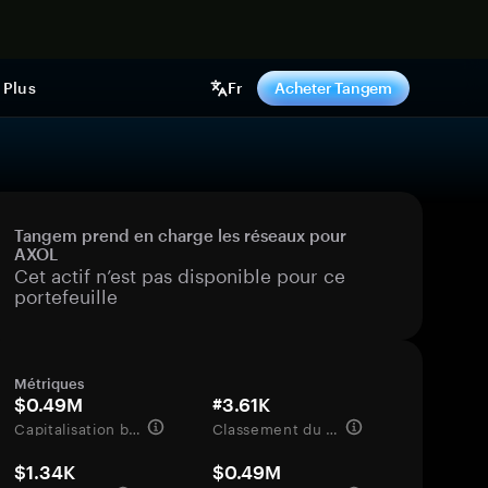
ntenant
Plus
Fr
Acheter Tangem
Tangem prend en charge les réseaux pour
AXOL
Cet actif n’est pas disponible pour ce
portefeuille
Métriques
$0.49M
#3.61K
Capitalisation boursière
Classement du marché
$1.34K
$0.49M