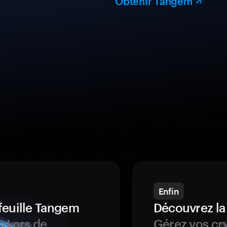
Obtenir Tangem
Enfin
feuille Tangem
Découvrez la
.
Lors de
Gérez vos cry