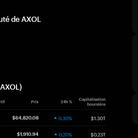
auté de AXOL
(AXOL)
Capitalisation
tif
Prix
24h %
boursière
0.30%
$1.30T
$64,820.08
0.20%
$0.23T
$1,910.94