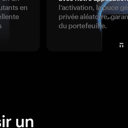
butants en
l’activation, la puce g
ellente
privée aléatoire, garan
s
du portefeuille.
ir un