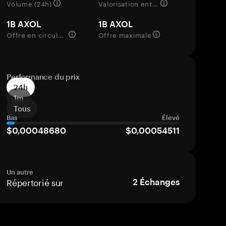
Volume (24h)
Valorisation entièrement diluée
1B AXOL
1B AXOL
Offre en circulation
Offre maximale
Performance du prix
24h
1m
Tous
Bas
Élevé
$0,00048680
$0,00054511
Un autre
Répertorié sur
2
Échanges