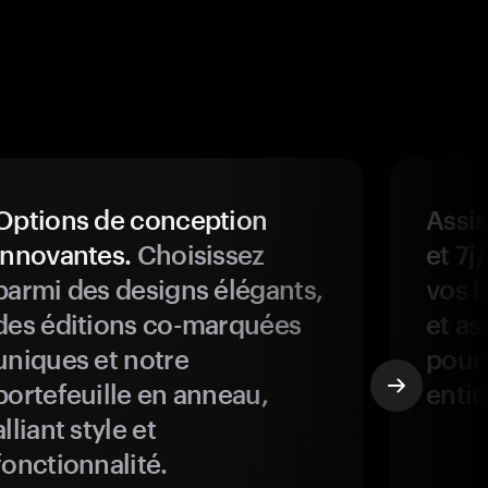
Options de conception
Assis
innovantes.
Choisissez
et 7j
parmi des designs élégants,
vos b
des éditions co-marquées
et as
uniques et notre
pour 
portefeuille en anneau,
entie
alliant style et
fonctionnalité.