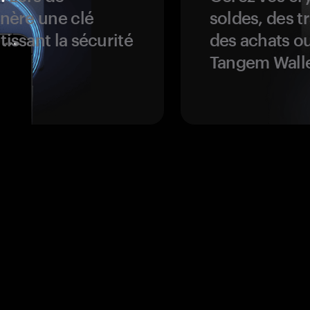
énère une clé
soldes, des t
tissant la sécurité
des achats ou
Tangem Walle