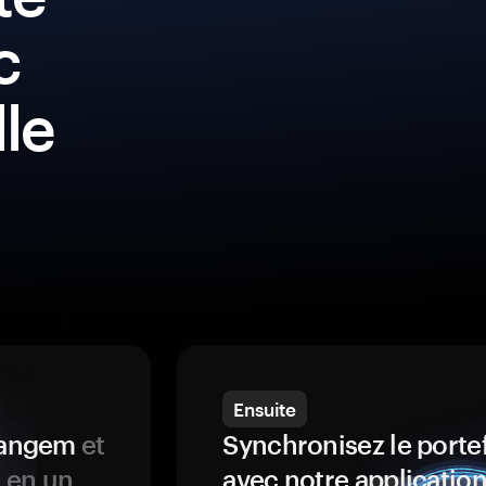
c
lle
Ensuite
 Tangem
et
Synchronisez le porte
s en un
avec notre application