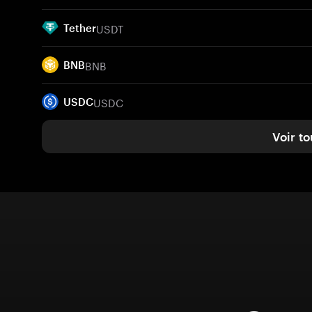
USDT
Tether
BNB
BNB
USDC
USDC
Voir to