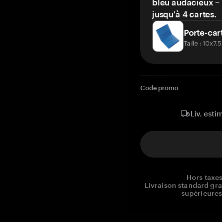
bleu audacieux – 
jusqu'à 4 cartes.
Porte-car
Taille : 10x7
Code promo
Liv. esti
Hors taxes
Livraison standard gr
supérieures