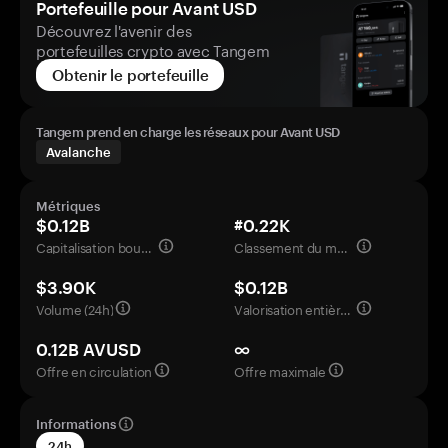
Portefeuille pour Avant USD
Découvrez l'avenir des
portefeuilles crypto avec Tangem
Obtenir le portefeuille
Tangem prend en charge les réseaux pour Avant USD
Avalanche
Métriques
$0.12B
#0.22K
Capitalisation boursière
Classement du marché
$3.90K
$0.12B
Volume (24h)
Valorisation entièrement diluée
0.12B AVUSD
∞
Offre en circulation
Offre maximale
Informations
24h