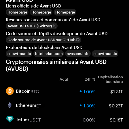
Liens officiels de Avant USD
Homepage
Homepage
Homepage
Réseaux sociaux et communauté de Avant USD
Avant USD sur X (Twitter)
Code source et dépôts développeur de Avant USD
Code source de Avant USD sur GitHub
Explorateurs de blockchain Avant USD
snowtrace.io
intel.arkm.com
avascan.info
snowtrace.io
Cryptomonnaies similaires à Avant USD
(AVUSD)
Capitalisation
Actif
24h %
boursière
BTC
1.00%
$1.31T
Bitcoin
ETH
1.30%
$0.23T
Ethereum
USDT
0.00%
$0.18T
Tether