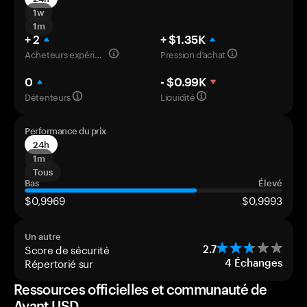
1w
1m
+ 2
+ $1.35K
Acheteurs expérimentés
Pression d’achat
0
- $0.99K
Détenteurs
Liquidité
Performance du prix
24h
1m
Tous
Bas
Élevé
$0,9969
$0,9993
Un autre
Score de sécurité
2.7
Répertorié sur
4
Échanges
Ressources officielles et communauté de
Avant USD