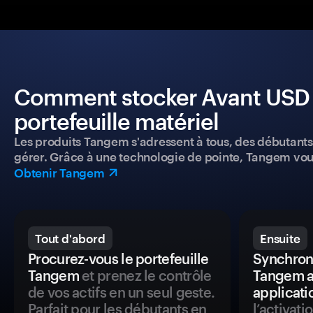
Comment stocker Avant USD e
portefeuille matériel
Les produits Tangem s'adressent à tous, des débutants a
gérer. Grâce à une technologie de pointe, Tangem vou
Obtenir Tangem
Tout d'abord
Ensuite
Procurez-vous le portefeuille
Synchroni
Tangem
et prenez le contrôle
Tangem a
de vos actifs en un seul geste.
applicati
Parfait pour les débutants en
l’activat