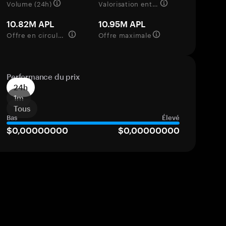
Volume (24h)
Valorisation entièrement diluée
10.82M APL
10.95M APL
Offre en circulation
Offre maximale
Performance du prix
24h
1m
Tous
Bas
Élevé
$0,00000000
$0,00000000