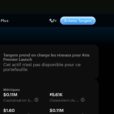
ntenant
Plus
Fr
Acheter Tangem
Tangem prend en charge les réseaux pour Aria
Premier Launch
Cet actif n’est pas disponible pour ce
portefeuille
Métriques
$0.11M
#5.61K
Capitalisation boursière
Classement du marché
$1.60
$0.11M