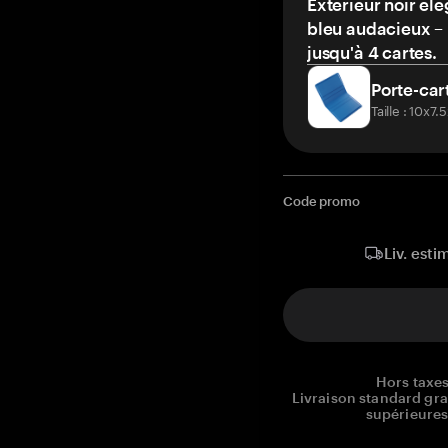
Extérieur noir élé
bleu audacieux – 
jusqu'à 4 cartes.
Porte-car
Taille : 10x7
Code promo
Liv. esti
Hors taxes
Livraison standard gr
supérieures