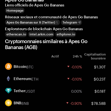
Liens officiels de Apes Go Bananas
Homepage
Réseaux sociaux et communauté de Apes Go Bananas
Apes Go Bananas sur X (Twitter)
Telegram
Explorateurs de blockchain Apes Go Bananas
etherscan.io
intel.arkm.com
ethplorer.io
Cryptomonnaies similaires à Apes Go
Bananas (AGB)
Capitalisation
Actif
24h %
boursière
BTC
-0.10%
$1.30T
Bitcoin
ETH
-0.10%
$0.23T
Ethereum
USDT
0.00%
$0.18T
Tether
BNB
-0.90%
$78.58B
BNB