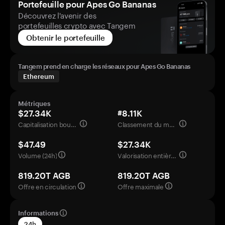
Portefeuille pour Apes Go Bananas
Découvrez l'avenir des
portefeuilles crypto avec Tangem
Obtenir le portefeuille
Tangem prend en charge les réseaux pour Apes Go Bananas
Ethereum
Métriques
$27.34K
#8.11K
Capitalisation boursière
Classement du marché
$47.49
$27.34K
Volume (24h)
Valorisation entièrement diluée
819.20T AGB
819.20T AGB
Offre en circulation
Offre maximale
Informations
24h