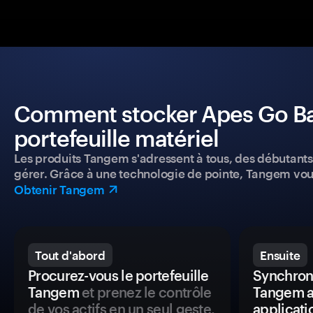
Comment stocker Apes Go Ban
portefeuille matériel
Les produits Tangem s'adressent à tous, des débutants a
gérer. Grâce à une technologie de pointe, Tangem vou
Obtenir Tangem
Tout d'abord
Ensuite
Procurez-vous le portefeuille
Synchroni
Tangem
et prenez le contrôle
Tangem a
de vos actifs en un seul geste.
applicati