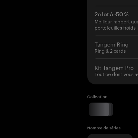
2e lot à -50 %
Meilleur rapport qu
portefeuilles froids
Tangem Ring
Ring & 2 cards
Kit Tangem Pro
Tout ce dont vous a
Collection
Nombre de séries