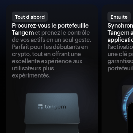
Tout d'abord
Ensuite
Procurez-vous le portefeuille
Synchroni
Tangem
et prenez le contrôle
Tangem a
de vos actifs en un seul geste.
applicati
Parfait pour les débutants en
l’activat
crypto, tout en offrant une
une clé p
excellente expérience aux
garantiss
utilisateurs plus
portefeuil
expérimentés.