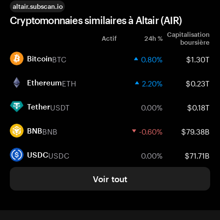
altair.subscan.io
Cryptomonnaies similaires à Altair (AIR)
Capitalisation
Actif
24h %
boursière
BTC
0.80%
$1.30T
Bitcoin
ETH
2.20%
$0.23T
Ethereum
USDT
0.00%
$0.18T
Tether
BNB
-0.60%
$79.38B
BNB
USDC
0.00%
$71.71B
USDC
Voir tout