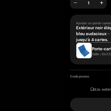
Ajouter un porte-carte
Extérieur noir élé
bleu audacieux – 
jusqu'à 4 cartes.
Porte-car
Taille : 10x7
Code promo
Liv. esti