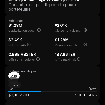
Tangem prend en charge les réseaux pour Abster
Cet actif n’est pas disponible pour ce
portefeuille
Métriques
$1.28M
#2.61K
Capitalisation boursière
Classement du marché
$2.49K
$1.28M
Volume (24h)
Valorisation entièrement diluée
0.99B ABSTER
1B ABSTER
Offre en circulation
Offre maximale
Performance du prix
24h
1m
Tous
Bas
Élevé
$0,00128060
$0,00132026