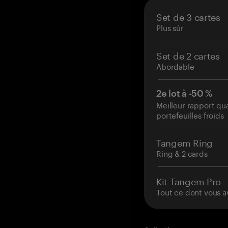
Set de 3 cartes
Plus sûr
Set de 2 cartes
Abordable
2e lot à -50 %
Meilleur rapport qu
portefeuilles froids
Tangem Ring
Ring & 2 cards
Kit Tangem Pro
Tout ce dont vous a