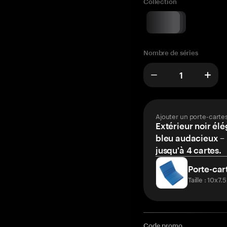
Collection
Nombre de séries
Ajouter un porte-carte
Extérieur noir élé
bleu audacieux – 
jusqu'à 4 cartes.
Porte-car
Taille : 10x7
Code promo