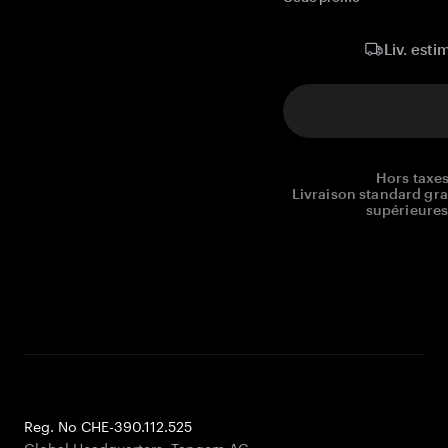
Liv. esti
Hors taxes
Livraison standard gr
supérieures
Reg. No CHE-390.112.525
Global Headquarters, Tangem AG