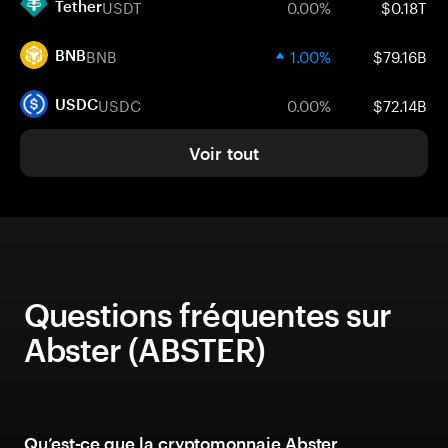
USDT
0.00%
$0.18T
Tether
BNB
1.00%
$79.16B
BNB
USDC
0.00%
$72.14B
USDC
Voir tout
Questions fréquentes sur
Abster (ABSTER)
Qu’est-ce que la cryptomonnaie Abster