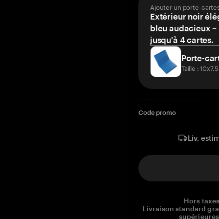
Ajouter un porte-carte
Extérieur noir élé
bleu audacieux – 
jusqu'à 4 cartes.
Porte-car
Taille : 10x7
Code promo
Liv. esti
Hors taxes
Livraison standard gr
supérieures