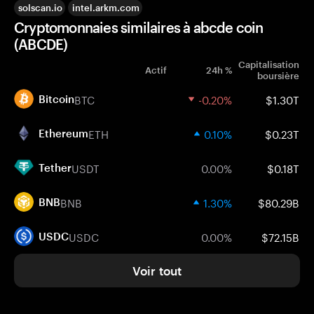
solscan.io
intel.arkm.com
Cryptomonnaies similaires à abcde coin
(ABCDE)
Capitalisation
Actif
24h %
boursière
BTC
-0.20%
$1.30T
Bitcoin
ETH
0.10%
$0.23T
Ethereum
USDT
0.00%
$0.18T
Tether
BNB
1.30%
$80.29B
BNB
USDC
0.00%
$72.15B
USDC
Voir tout