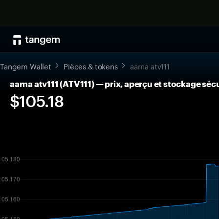
Tangem Wallet
Pièces & tokens
aarna atv111
aarna atv111 (ATV111) — prix, aperçu et stockage séc
$105.18