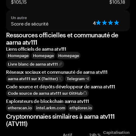
$105,15
$105,18
Un autre
Score de sécurité
4
Ressources officielles et communauté de
aarna atv111
Liens officiels de aarna atv111
Homepage
Homepage
Homepage
Livre blanc de aarna atv111
Réseaux sociaux et communauté de aarna atv111
aarna atv111 sur X (Twitter)
Telegram
Code source et dépôts développeur de aarna atv111
Code source de aarna atv111 sur GitHub
Explorateurs de blockchain aarna atv111
etherscan.io
intel.arkm.com
ethplorer.io
Cryptomonnaies similaires à aarna atv111
(ATV111)
Capitalisation
Actif
24h %