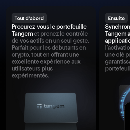
Tout d'abord
Ensuite
Procurez-vous le portefeuille
Synchroni
Tangem
et prenez le contrôle
Tangem a
de vos actifs en un seul geste.
applicati
Parfait pour les débutants en
l’activat
crypto, tout en offrant une
une clé p
excellente expérience aux
garantiss
utilisateurs plus
portefeuil
expérimentés.