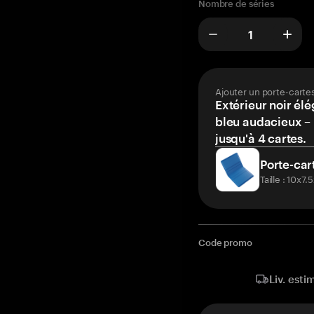
Nombre de séries
Ajouter un porte-carte
Extérieur noir élé
bleu audacieux – 
jusqu'à 4 cartes.
Porte-car
Taille : 10x7
Code promo
Liv. esti