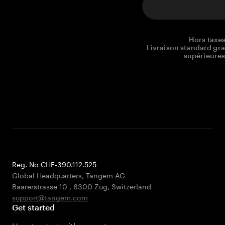
Hors taxes
Livraison standard gr
supérieures
Reg. No CHE-390.112.525
Global Headquarters, Tangem AG
Baarerstrasse 10
,
6300 Zug
,
Switzerland
support@tangem.com
Get started
How to start with a crypto