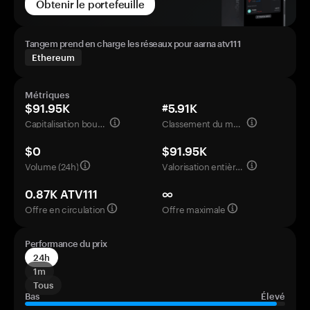
Obtenir le portefeuille
Tangem prend en charge les réseaux pour aarna atv111
Ethereum
Métriques
$91.95K
#5.91K
Capitalisation boursière
Classement du marché
$0
$91.95K
Volume (24h)
Valorisation entièrement diluée
0.87K ATV111
∞
Offre en circulation
Offre maximale
Performance du prix
24h
1m
Tous
Bas
Élevé