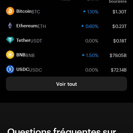
boursière
BTC
1.10%
$1.30T
Bitcoin
ETH
0.60%
$0.23T
Ethereum
USDT
0.00%
$0.18T
Tether
BNB
1.50%
$79.05B
BNB
USDC
0.00%
$72.14B
USDC
Voir tout
Questions fréquentes sur