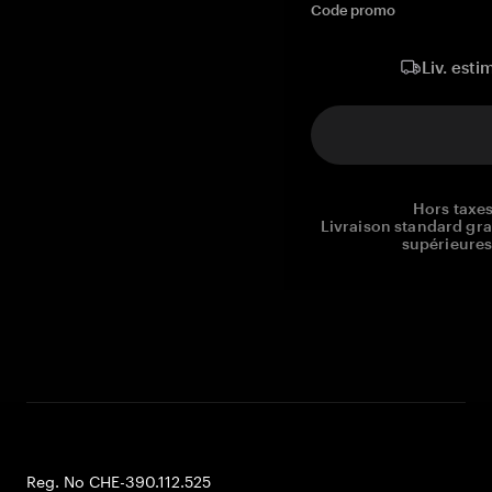
Code promo
Liv. esti
Hors taxes
Livraison standard gr
supérieures
Reg. No CHE-390.112.525