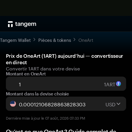
Tangem Wallet
Pièces & tokens
OneArt
Prix de OneArt (1ART) aujourd’hui — convertisseur
en direct
Convertir 1ART dans votre devise
Montant en OneArt
1ART
Montant dans la devise choisie
USD
Dernière mise à jour le 07 août, 2026 07:33 PM
Qu’est-ce que OneArt ? Guide complet de