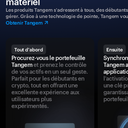
matériel
Les produits Tangem s'adressent à tous, des débutants a
gérer. Grâce à une technologie de pointe, Tangem vou
Obtenir Tangem
Tout d'abord
Ensuite
Procurez-vous le portefeuille
Synchroni
Tangem
et prenez le contrôle
Tangem a
de vos actifs en un seul geste.
applicati
Parfait pour les débutants en
l’activat
crypto, tout en offrant une
une clé p
excellente expérience aux
garantiss
utilisateurs plus
portefeuil
expérimentés.