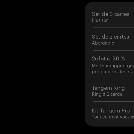
Set de 3 cartes
Plus sûr
Set de 2 cartes
Abordable
2e lot à -50 %
Meilleur rapport qu
portefeuilles froids
Tangem Ring
Ring & 2 cards
Kit Tangem Pro
Tout ce dont vous a