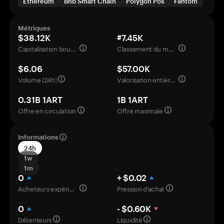
Ethereum
Bnb Smart Chain
Polygon Pos
Fantom
Métriques
$38.12K
#7.45K
Capitalisation boursière
Classement du marché
$6.06
$57.00K
Volume (24h)
Valorisation entièrement diluée
0.31B 1ART
1B 1ART
Offre en circulation
Offre maximale
Informations
24h
1w
1m
0
+ $0.02
Acheteurs expérimentés
Pression d’achat
0
- $0.60K
Détenteurs
Liquidité