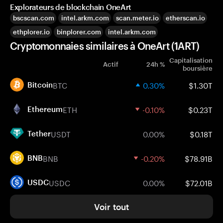
Explorateurs de blockchain OneArt
bscscan.com
intel.arkm.com
scan.meter.io
etherscan.io
ethplorer.io
binplorer.com
intel.arkm.com
Cryptomonnaies similaires à OneArt (1ART)
Capitalisation
Actif
24h %
boursière
BTC
0.30%
$1.30T
Bitcoin
ETH
-0.10%
$0.23T
Ethereum
USDT
0.00%
$0.18T
Tether
BNB
-0.20%
$78.91B
BNB
USDC
0.00%
$72.01B
USDC
Voir tout