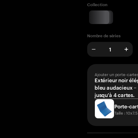
Collection
Nombre de séries
Ajouter un porte-carte
Extérieur noir élé
bleu audacieux – 
jusqu'à 4 cartes.
Porte-car
Taille : 10x7