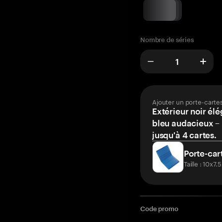
Nombre de séries
Ajouter un porte-carte
Extérieur noir élé
bleu audacieux – 
jusqu'à 4 cartes.
Porte-car
Taille : 10x7
Code promo