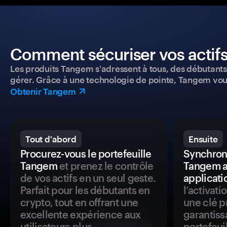
Comment sécuriser vos actifs
Les produits Tangem s'adressent à tous, des débutants a
gérer. Grâce à une technologie de pointe, Tangem vou
Obtenir Tangem
Tout d'abord
Ensuite
Procurez-vous le portefeuille
Synchroni
Tangem
et prenez le contrôle
Tangem a
de vos actifs en un seul geste.
applicati
Parfait pour les débutants en
l’activat
crypto, tout en offrant une
une clé p
excellente expérience aux
garantiss
utilisateurs plus
portefeuil