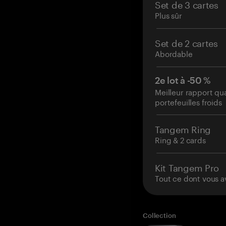
Set de 3 cartes
Plus sûr
Set de 2 cartes
Abordable
2e lot à -50 %
Meilleur rapport qu
portefeuilles froids
Tangem Ring
Ring & 2 cards
Kit Tangem Pro
Tout ce dont vous a
Collection