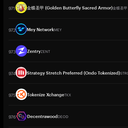
971
金蝶圣甲
金蝶圣甲 (Golden Butterfly Sacred Armor)
Trade Pairs
金蝶圣甲
/
BTC
金蝶圣甲
/
ETH
金蝶圣甲
/
USDT
金蝶圣甲
972
MEY
Mey Network
Trade Pairs
MEY
/
BTC
MEY
/
ETH
MEY
/
USDT
MEY
/
BNB
MEY
/
973
ZENT
Zentry
Trade Pairs
ZENT
/
BTC
ZENT
/
ETH
ZENT
/
USDT
ZENT
/
BNB
ZE
974
STR
Strategy Stretch Preferred (Ondo Tokenized)
Trade Pairs
STRCON
/
BTC
STRCON
/
ETH
STRCON
/
USDT
STRCO
975
TKX
Tokenize Xchange
Trade Pairs
TKX
/
BTC
TKX
/
ETH
TKX
/
USDT
TKX
/
BNB
TKX
/
X
976
DEOD
Decentrawood