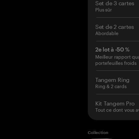
Set de 3 cartes
Plus sûr
Set de 2 cartes
Abordable
2e lot à -50 %
Meilleur rapport qu
portefeuilles froids
Tangem Ring
Ring & 2 cards
Kit Tangem Pro
Tout ce dont vous a
Collection