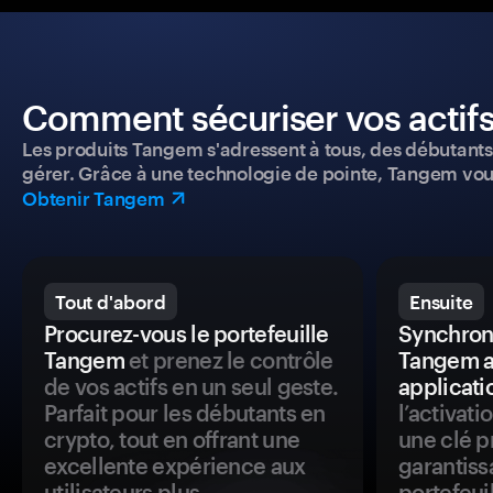
Comment sécuriser vos actifs
Les produits Tangem s'adressent à tous, des débutants a
gérer. Grâce à une technologie de pointe, Tangem vou
Obtenir Tangem
Tout d'abord
Ensuite
Procurez-vous le portefeuille
Synchroni
Tangem
et prenez le contrôle
Tangem a
de vos actifs en un seul geste.
applicati
Parfait pour les débutants en
l’activat
crypto, tout en offrant une
une clé p
excellente expérience aux
garantiss
utilisateurs plus
portefeuil