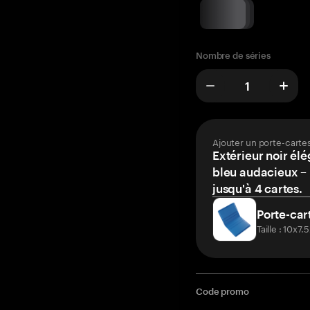
Nombre de séries
Ajouter un porte-carte
Extérieur noir élé
bleu audacieux – 
jusqu'à 4 cartes.
Porte-car
Taille : 10x7
Code promo