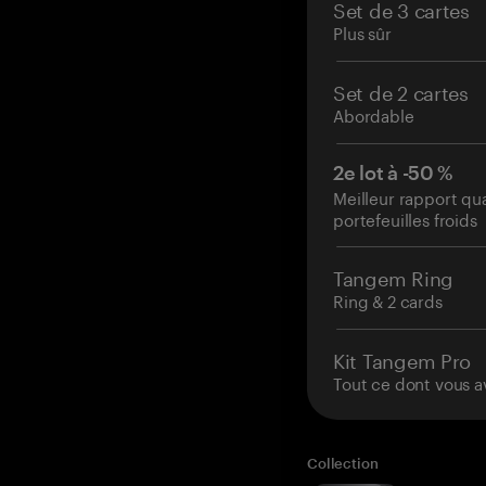
Set de 3 cartes
Plus sûr
Set de 2 cartes
Abordable
2e lot à -50 %
Meilleur rapport qu
portefeuilles froids
Tangem Ring
Ring & 2 cards
Kit Tangem Pro
Tout ce dont vous a
Collection