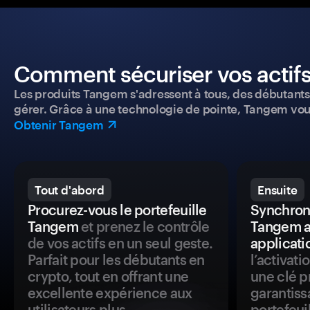
Comment sécuriser vos actifs
Les produits Tangem s'adressent à tous, des débutants a
gérer. Grâce à une technologie de pointe, Tangem vou
Obtenir Tangem
Tout d'abord
Ensuite
Procurez-vous le portefeuille
Synchroni
Tangem
et prenez le contrôle
Tangem a
de vos actifs en un seul geste.
applicati
Parfait pour les débutants en
l’activat
crypto, tout en offrant une
une clé p
excellente expérience aux
garantiss
utilisateurs plus
portefeuil