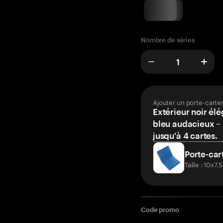
Nombre de séries
Ajouter un porte-carte
Extérieur noir élé
bleu audacieux – 
jusqu'à 4 cartes.
Porte-car
Taille : 10x7
Code promo