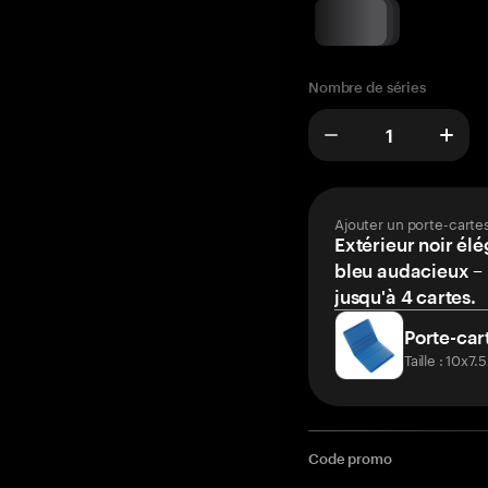
Nombre de séries
Ajouter un porte-carte
Extérieur noir élé
bleu audacieux – 
jusqu'à 4 cartes.
Porte-car
Taille : 10x7
Code promo