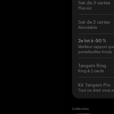
Set de 3 cartes
Plus sûr
Set de 2 cartes
Abordable
2e lot à -50 %
Meilleur rapport qu
portefeuilles froids
Tangem Ring
Ring & 2 cards
Kit Tangem Pro
Tout ce dont vous a
Collection