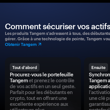
Comment sécuriser vos actifs
Les produits Tangem s'adressent à tous, des débutants a
gérer. Grâce à une technologie de pointe, Tangem vou
Obtenir Tangem
Tout d'abord
Ensuite
Procurez-vous le portefeuille
Synchroni
Tangem
et prenez le contrôle
Tangem a
de vos actifs en un seul geste.
applicati
Parfait pour les débutants en
l’activat
crypto, tout en offrant une
une clé p
excellente expérience aux
garantiss
utilisateurs plus
portefeuil