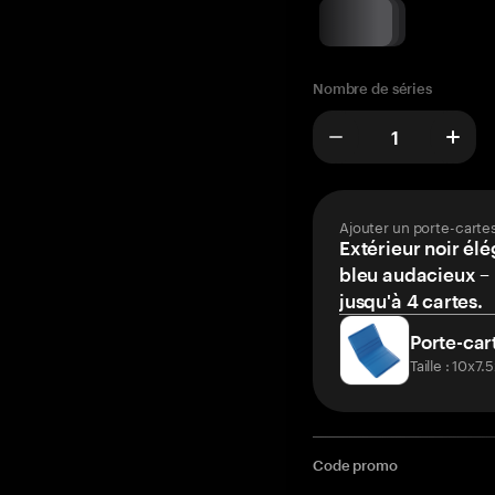
Nombre de séries
Ajouter un porte-carte
Extérieur noir élé
bleu audacieux – 
jusqu'à 4 cartes.
Porte-car
Taille : 10x7
Code promo