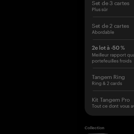
Set de 3 cartes
Plus sûr
Set de 2 cartes
Abordable
2e lot à -50 %
Meilleur rapport qu
portefeuilles froids
Tangem Ring
Ring & 2 cards
Kit Tangem Pro
Tout ce dont vous a
Collection