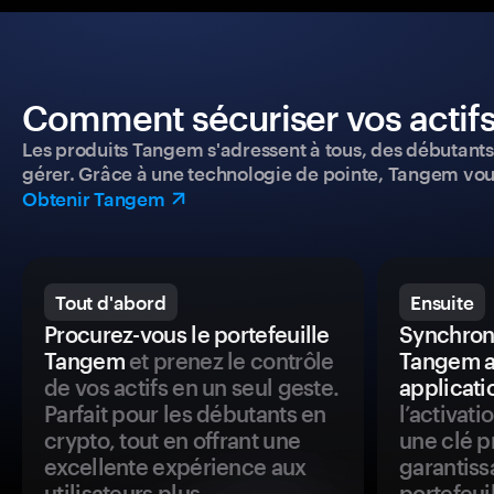
Comment sécuriser vos actifs
Les produits Tangem s'adressent à tous, des débutants a
gérer. Grâce à une technologie de pointe, Tangem vou
Obtenir Tangem
Tout d'abord
Ensuite
Procurez-vous le portefeuille
Synchroni
Tangem
et prenez le contrôle
Tangem a
de vos actifs en un seul geste.
applicati
Parfait pour les débutants en
l’activat
crypto, tout en offrant une
une clé p
excellente expérience aux
garantiss
utilisateurs plus
portefeuil