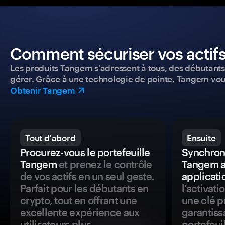
Comment sécuriser vos actifs
Les produits Tangem s'adressent à tous, des débutants a
gérer. Grâce à une technologie de pointe, Tangem vou
Obtenir Tangem
Tout d'abord
Ensuite
Procurez-vous le portefeuille
Synchroni
Tangem
et prenez le contrôle
Tangem a
de vos actifs en un seul geste.
applicati
Parfait pour les débutants en
l’activat
crypto, tout en offrant une
une clé p
excellente expérience aux
garantiss
utilisateurs plus
portefeuil