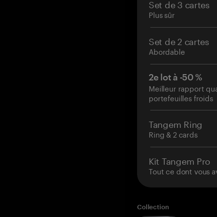
Set de 3 cartes
Plus sûr
Set de 2 cartes
Abordable
2e lot à -50 %
Meilleur rapport qu
portefeuilles froids
Tangem Ring
Ring & 2 cards
Kit Tangem Pro
Tout ce dont vous a
Collection