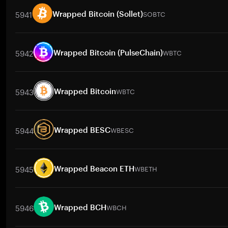
5941
SOBTC
Wrapped Bitcoin (Sollet)
Trade Pairs
SOBTC
/
BTC
SOBTC
/
ETH
SOBTC
/
USDT
SOBTC
/
BN
5942
WBTC
Wrapped Bitcoin (PulseChain)
Trade Pairs
WBTC
/
BTC
WBTC
/
BTC
WBTC
/
ETH
WBTC
/
USDT
5943
WBTC
Wrapped Bitcoin
Trade Pairs
WBTC
/
BTC
WBTC
/
BTC
WBTC
/
ETH
WBTC
/
USDT
5944
WBESC
Wrapped BESC
Trade Pairs
WBESC
/
BTC
WBESC
/
ETH
WBESC
/
USDT
WBESC
/
BN
5945
WBETH
Wrapped Beacon ETH
Trade Pairs
WBETH
/
BTC
WBETH
/
ETH
WBETH
/
USDT
WBETH
/
BN
5946
WBCH
Wrapped BCH