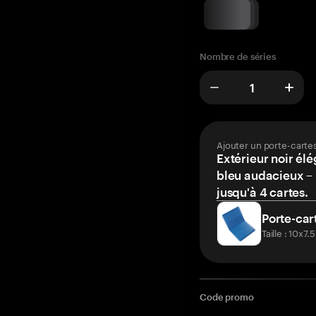
Nombre de séries
Ajouter un porte-carte
Extérieur noir élé
bleu audacieux – 
jusqu'à 4 cartes.
Porte-car
Taille : 10x7
Code promo